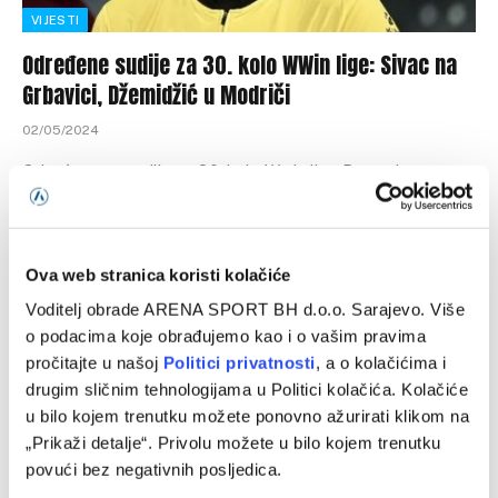
VIJESTI
Određene sudije za 30. kolo WWin lige: Sivac na
Grbavici, Džemidžić u Modriči
02/05/2024
Određene su sudije za 30. kolo Wwin lige Bosne i
Hercegovine koje je na programu u petak i subotu.
Utakmicu…
Ova web stranica koristi kolačiće
Voditelj obrade ARENA SPORT BH d.o.o. Sarajevo. Više
Previous
1
2
3
o podacima koje obrađujemo kao i o vašim pravima
pročitajte u našoj
Politici privatnosti
, a o kolačićima i
Programska šema
drugim sličnim tehnologijama u Politici kolačića. Kolačiće
u bilo kojem trenutku možete ponovno ažurirati klikom na
„Prikaži detalje“. Privolu možete u bilo kojem trenutku
povući bez negativnih posljedica.