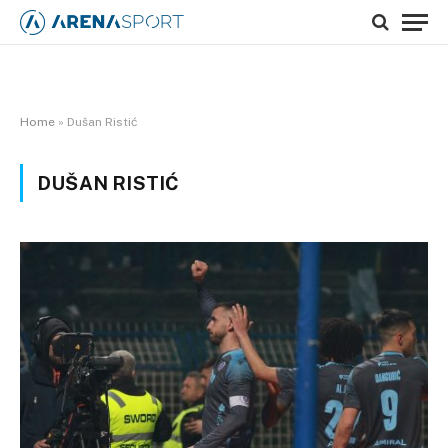
Home
»
Dušan Ristić
DUŠAN RISTIĆ