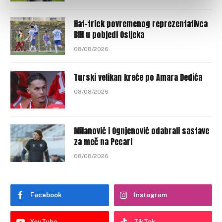
Hat-trick povremenog reprezentativca
BiH u pobjedi Osijeka
08/08/2026
Turski velikan kreće po Amara Dedića
08/08/2026
Milanović i Ognjenović odabrali sastave
za meč na Pecari
08/08/2026
Facebook
Instagram
YouTube
TikTok