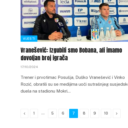
VIJESTI
Vranešević: Izgubili smo Bobana, ali imamo
dovoljan broj igrača
17/10/2024
Trener i prvotimac Posušja, Duško Vranešević i Vinko
Rozić, obratili su se medijima uoči sutrašnjeg susjeds
duela na stadionu Mokri…
Previous
…
Next
1
5
6
7
8
9
10