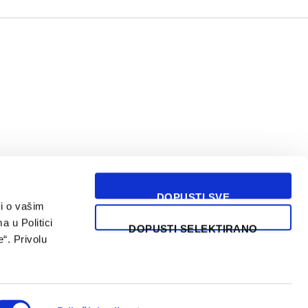
DOPUSTI SVE
i o vašim
USLOVI KORIŠĆENJA
a u Politici
DOPUSTI SELEKTIRANO
“. Privolu