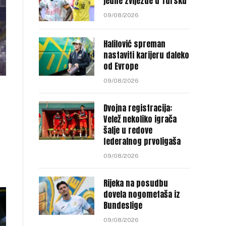
jedne zvijezde u Tursku
09/08/2026
Halilović spreman
nastaviti karijeru daleko
od Evrope
09/08/2026
Dvojna registracija:
Velež nekoliko igrača
šalje u redove
federalnog prvoligaša
09/08/2026
Rijeka na posudbu
dovela nogometaša iz
Bundeslige
09/08/2026