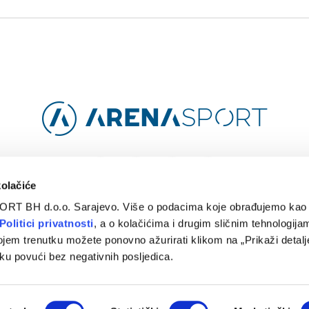
Facebook
Instagram
YouTube
TikTok
kolačiće
ORT BH d.o.o. Sarajevo. Više o podacima koje obrađujemo kao 
O
ARENA CLOUD
KONTAKT
POLITIKA PRIVATNOSTI
Politici privatnosti
, a o kolačićima i drugim sličnim tehnologijam
ojem trenutku možete ponovno ažurirati klikom na „Prikaži detalje
© 2024 Arena Sport. Designed by
WEBMAHER
.
ku povući bez negativnih posljedica.