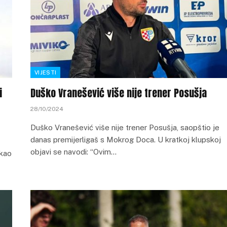
VIJESTI
i
Duško Vranešević više nije trener Posušja
28/10/2024
Duško Vranešević više nije trener Posušja, saopštio je
danas premijerligaš s Mokrog Doca. U kratkoj klupskoj
objavi se navodi: “Ovim…
 kao