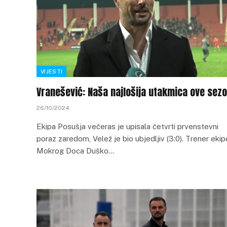
VIJESTI
Vranešević: Naša najlošija utakmica ove sez
26/10/2024
Ekipa Posušja večeras je upisala četvrti prvenstevni
poraz zaredom, Velež je bio ubjedljiv (3:0). Trener ekip
Mokrog Doca Duško…