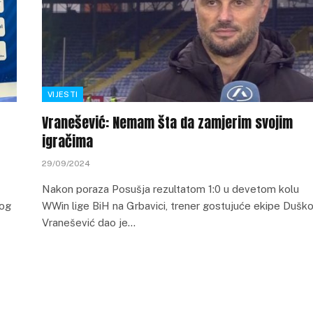
VIJESTI
Vranešević: Nemam šta da zamjerim svojim
igračima
29/09/2024
Nakon poraza Posušja rezultatom 1:0 u devetom kolu
kog
WWin lige BiH na Grbavici, trener gostujuće ekipe Dušk
Vranešević dao je…