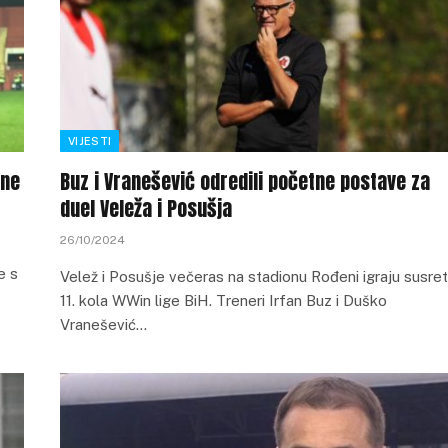
VIJESTI
one
Buz i Vranešević odredili početne postave za
duel Veleža i Posušja
26/10/2024
e s
Velež i Posušje večeras na stadionu Rođeni igraju susret
11. kola WWin lige BiH. Treneri Irfan Buz i Duško
Vranešević…