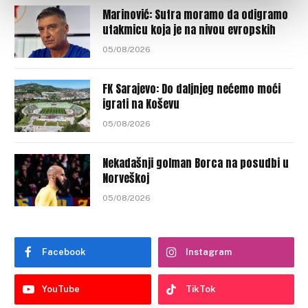
Marinović: Sutra moramo da odigramo
utakmicu koja je na nivou evropskih
05/08/2026
FK Sarajevo: Do daljnjeg nećemo moći
igrati na Koševu
05/08/2026
Nekadašnji golman Borca na posudbi u
Norveškoj
05/08/2026
Facebook
Instagram
YouTube
TikTok