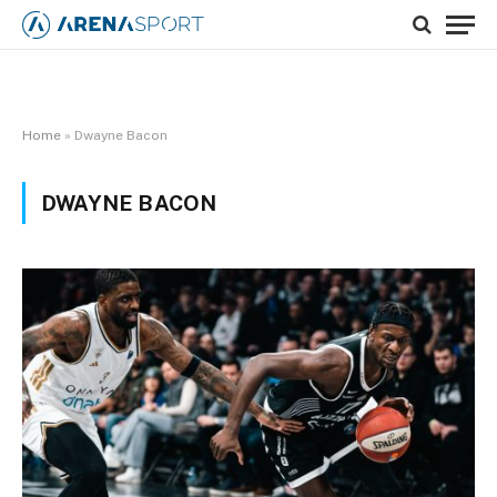
Home
»
Dwayne Bacon
DWAYNE BACON