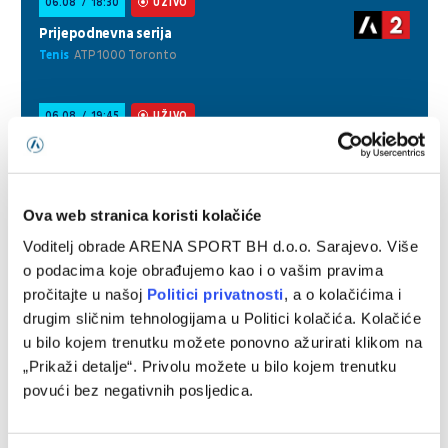
Ova web stranica koristi kolačiće
Voditelj obrade ARENA SPORT BH d.o.o. Sarajevo. Više
o podacima koje obrađujemo kao i o vašim pravima
pročitajte u našoj
Politici privatnosti
, a o kolačićima i
drugim sličnim tehnologijama u Politici kolačića. Kolačiće
u bilo kojem trenutku možete ponovno ažurirati klikom na
„Prikaži detalje“. Privolu možete u bilo kojem trenutku
povući bez negativnih posljedica.