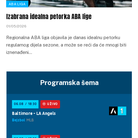
ABA LIGA
Izabrana idealna petorka ABA lige
01/05/2026
Regionalna ABA liga objavila je danas idealnu petorku
regularnog dijela sezone, a može se reći da će mnogi biti
iznenađeni…
Programska šema