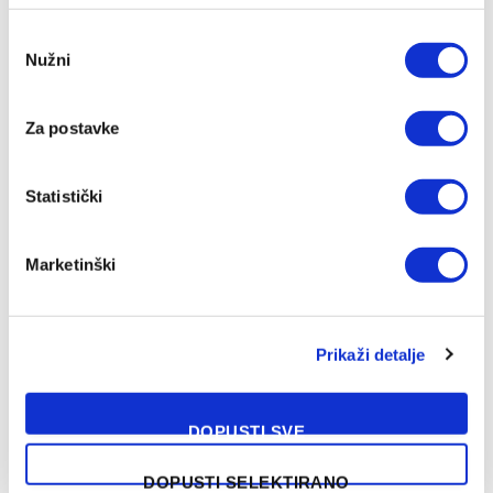
Consent
Nužni
Selection
Za postavke
Statistički
Marketinški
Prikaži detalje
NAŠA PREPORUKA
Sloga izabrala novog kapitena
DOPUSTI SVE
07/08/2026
DOPUSTI SELEKTIRANO