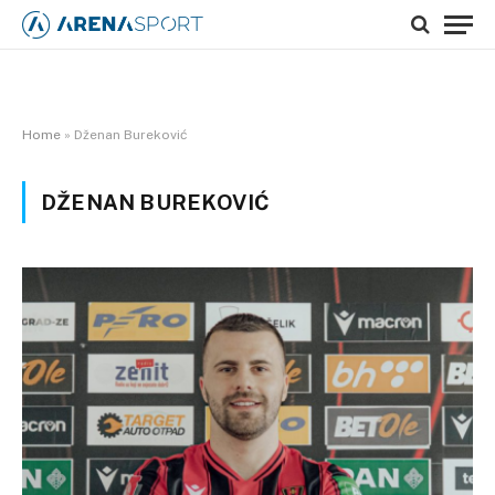
Home
»
Dženan Bureković
DŽENAN BUREKOVIĆ