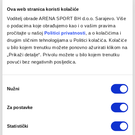
Ova web stranica koristi kolačiće
Voditelj obrade ARENA SPORT BH d.o.o. Sarajevo. Više
o podacima koje obrađujemo kao i o vašim pravima
pročitajte u našoj
Politici privatnosti
, a o kolačićima i
drugim sličnim tehnologijama u Politici kolačića. Kolačiće
u bilo kojem trenutku možete ponovno ažurirati klikom na
„Prikaži detalje“. Privolu možete u bilo kojem trenutku
povući bez negativnih posljedica.
Consent
Nužni
Selection
Za postavke
Statistički