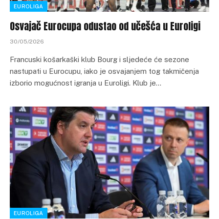
EUROLIGA
Osvajač Eurocupa odustao od učešća u Euroligi
30/05/2026
Francuski košarkaški klub Bourg i sljedeće će sezone
nastupati u Eurocupu, iako je osvajanjem tog takmičenja
izborio mogućnost igranja u Euroligi. Klub je…
EUROLIGA