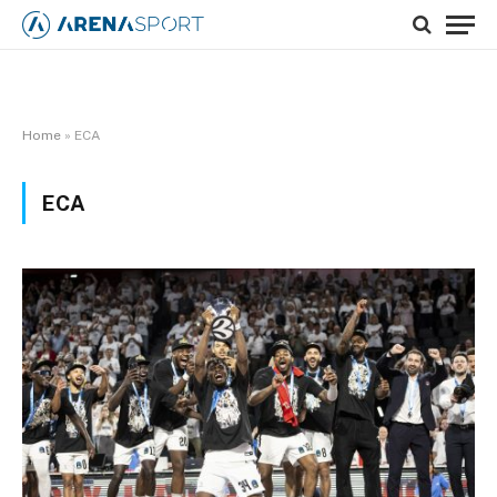
Home
»
ECA
ECA