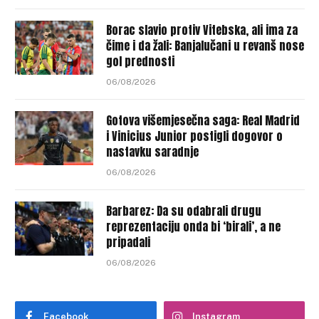
Borac slavio protiv Vitebska, ali ima za
čime i da žali: Banjalučani u revanš nose
gol prednosti
06/08/2026
Gotova višemjesečna saga: Real Madrid
i Vinicius Junior postigli dogovor o
nastavku saradnje
06/08/2026
Barbarez: Da su odabrali drugu
reprezentaciju onda bi ‘birali’, a ne
pripadali
06/08/2026
Facebook
Instagram