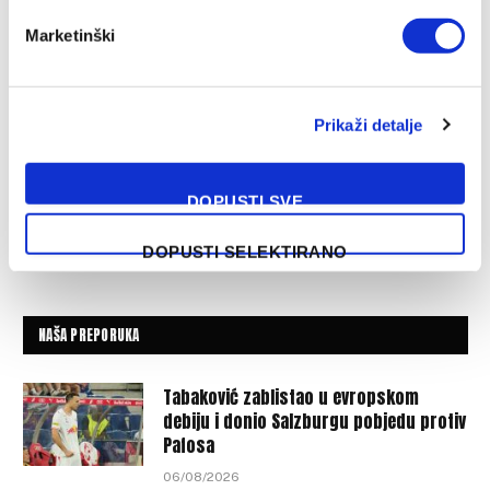
Marketinški
Prikaži detalje
DOPUSTI SVE
DOPUSTI SELEKTIRANO
NAŠA PREPORUKA
Tabaković zablistao u evropskom
debiju i donio Salzburgu pobjedu protiv
Pafosa
06/08/2026