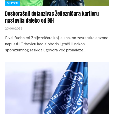
VIJESTI
Doskorašnji defanzivac Željezničara karijeru
nastavlja daleko od BiH
23/06/2026
Bivši fudbaleri Željezničara koji su nakon završetka sezone
napustili Grbavicu kao slobodni igrači ili nakon
sporazumnog raskida ugovora već pronalaze…