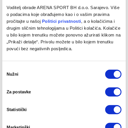
Voditelj obrade ARENA SPORT BH d.o.o. Sarajevo. Više
Željezničar novo pojačanje pronašao u
o podacima koje obrađujemo kao i o vašim pravima
Luksemburgu
pročitajte u našoj
Politici privatnosti
, a o kolačićima i
20/06/2025
drugim sličnim tehnologijama u Politici kolačića. Kolačiće
u bilo kojem trenutku možete ponovno ažurirati klikom na
Edin Osmanović trebao bi biti novo pojačanje Fudbalskog
„Prikaži detalje“. Privolu možete u bilo kojem trenutku
kluba Željezničar. Defanzivac koji ima 23 godina, visok je
povući bez negativnih posljedica.
191 cm i pokriva…
Consent
Nužni
Selection
Programska šema
Za postavke
Statistički
Marketinški