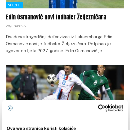
VIJESTI
Edin Osmanović novi fudbaler Željezničara
20/06/2025
Dvadesettrogodišnji defanzivac iz Luksemburga Edin
Osmanović novi je fudbaler Željezničara. Potpisao je
ugovor do ljeta 2027. godine. Edin Osmanović je…
Ova web stranica koristi kolačiće
VIJESTI