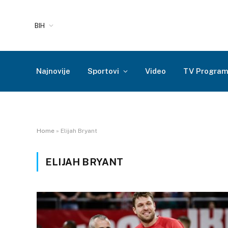
BIH
Najnovije
Sportovi
Video
TV Progra
Home
»
Elijah Bryant
ELIJAH BRYANT