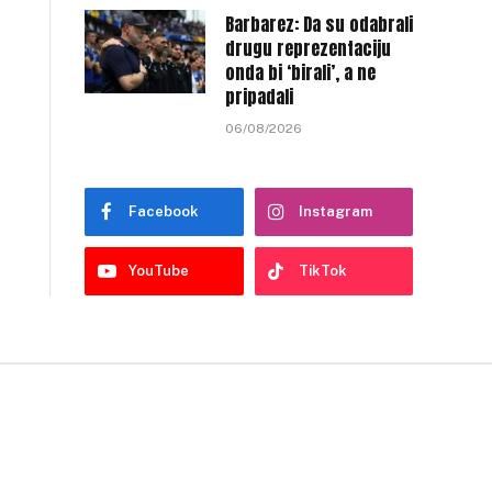
Barbarez: Da su odabrali
drugu reprezentaciju
onda bi ‘birali’, a ne
pripadali
06/08/2026
Facebook
Instagram
YouTube
TikTok