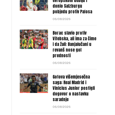
evropskom debiju i
donio Salzburgu
pobjedu protiv Pafosa
06/08/2026
Borac slavio protiv
Vitebska, ali ima za čime
i da žali: Banjalučani u
revanš nose gol
prednosti
06/08/2026
Gotova višemjesečna
saga: Real Madrid i
Vinicius Junior postigli
dogovor o nastavku
saradnje
06/08/2026