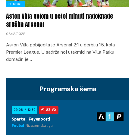
FUDBAL
Aston Villa golom u petoj minuti nadoknade
srušila Arsenal
06/12/2025
Aston Villa pobijedila je Arsenal 2:1 u derbiju 15. kola
Premier League. U sadržajnoj utakmici na Villa Parku
domaćin je…
Programska šema