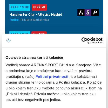
Ova web stranica koristi kolačiće
Voditelj obrade ARENA SPORT BH d.o.o. Sarajevo. Više
o podacima koje obrađujemo kao i o vašim pravima
pročitajte u našoj
Politici privatnosti
, a o kolačićima i
drugim sličnim tehnologijama u Politici kolačića. Kolačiće
u bilo kojem trenutku možete ponovno ažurirati klikom na
„Prikaži detalje“. Privolu možete u bilo kojem trenutku
povući bez negativnih posljedica.