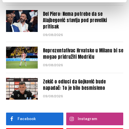
Del Piero: Nema potrebe da se
Alajbegović stavlja pod preveliki
pritisak
09/08/2026
Reprezentativac Hrvatske u Milanu bi se
mogao pridružiti Modriću
09/08/2026
Zekić o odluci da Gojković bude
napadač: To je bilo besmisleno
09/08/2026
Facebook
Instagram