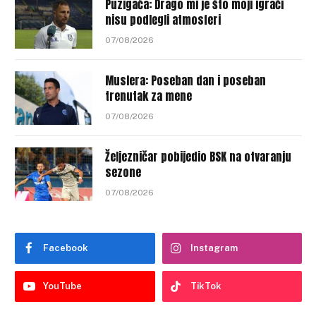
Puzigaća: Drago mi je što moji igrači
nisu podlegli atmosferi
07/08/2026
Muslera: Poseban dan i poseban
trenutak za mene
07/08/2026
Željezničar pobijedio BSK na otvaranju
sezone
07/08/2026
Facebook
Instagram
YouTube
TikTok