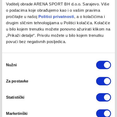
Voditelj obrade ARENA SPORT BH d.o.o. Sarajevo. Više
Novo lice na treningu Slobode
o podacima koje obrađujemo kao i o vašim pravima
pročitajte u našoj
Politici privatnosti
, a o kolačićima i
01/10/2024
drugim sličnim tehnologijama u Politici kolačića. Kolačiće
Bivši prvotimac Sarajeva Enedin Mulalić pridružio se
u bilo kojem trenutku možete ponovno ažurirati klikom na
redovima tuzlanske Slobode, prenosi Faktor. Kako se
„Prikaži detalje“. Privolu možete u bilo kojem trenutku
navodi, treninzima crveno-crnih ranije su priključeni…
povući bez negativnih posljedica.
Consent
Nužni
Selection
Za postavke
Statistički
VIJESTI
Marketinški