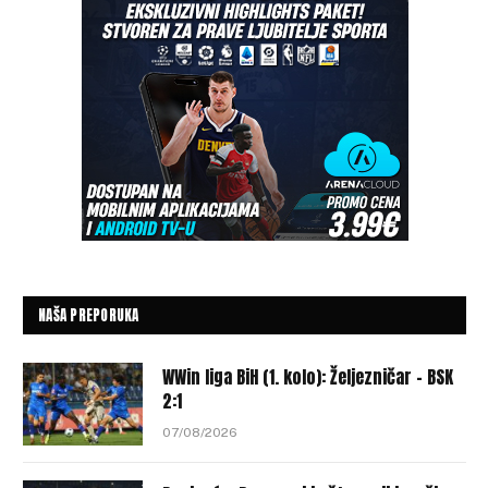
NAŠA PREPORUKA
WWin liga BiH (1. kolo): Željezničar – BSK
2:1
07/08/2026