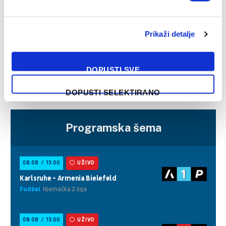
Futsal klub Bužim izazvao konfuziju objavom o
Enedinu Mulaliću
Prikaži detalje
20/09/2024
Futsal klub Bužim izazvao je popriličnu konfuziju objavivši
informaciju da fudbaler Sarajeva Enedin Mulalić karijeru
DOPUSTI SVE
nastavlja u ovom sportu. No,…
DOPUSTI SELEKTIRANO
Programska šema