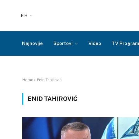
BIH
Najnovije
Sportovi
Video
TV Progra
Home
»
Enid Tahirović
ENID TAHIROVIĆ