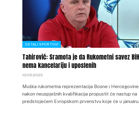
OSTALI SPORTOVI
Tahirović: Sramota je da Rukometni savez Bi
nema kancelariju i uposlenih
13/05/2025
Muška rukometna reprezentacija Bosne i Hercegovine
nakon neuspješnih kvalifikacija propustit će nastup na
predstojećem Evropskom prvenstvu koje će u januar