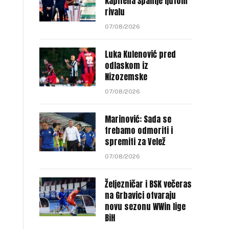
kapitena Španije ljutom
rivalu
07/08/2026
Luka Kulenović pred
odlaskom iz
Nizozemske
07/08/2026
Marinović: Sada se
trebamo odmoriti i
spremiti za Velež
07/08/2026
Željezničar i BSK večeras
na Grbavici otvaraju
novu sezonu WWin lige
BiH