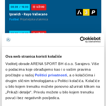
Ova web stranica koristi kolačiće
Voditelj obrade ARENA SPORT BH d.o.o. Sarajevo. Više
o podacima koje obrađujemo kao i o vašim pravima
pročitajte u našoj
Politici privatnosti
, a o kolačićima i
drugim sličnim tehnologijama u Politici kolačića. Kolačiće
u bilo kojem trenutku možete ponovno ažurirati klikom na
„Prikaži detalje“. Privolu možete u bilo kojem trenutku
povući bez negativnih posljedica.