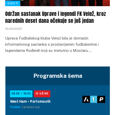
VIJESTI
Održan sastanak Uprave i legendi FK Velež, kroz
narednih deset dana očekuje se još jedan
16/06/2025
Uprava Fudbalskog kluba Velež bila je domaćin
informativnog sastanka s proslavljenim fudbalerima i
legendama Rođenih koji su trenutno u Mostaru.…
Programska šema