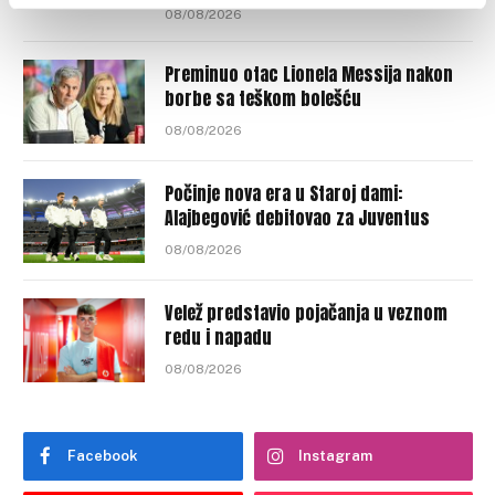
08/08/2026
Preminuo otac Lionela Messija nakon
borbe sa teškom bolešću
08/08/2026
Počinje nova era u Staroj dami:
Alajbegović debitovao za Juventus
08/08/2026
Velež predstavio pojačanja u veznom
redu i napadu
08/08/2026
Facebook
Instagram