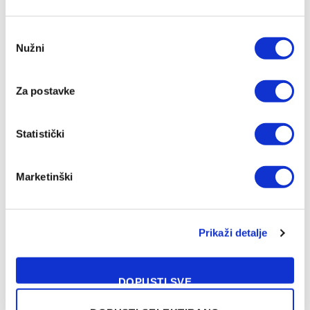
Consent
Nužni
Selection
Za postavke
Statistički
Marketinški
Prikaži detalje
DOPUSTI SVE