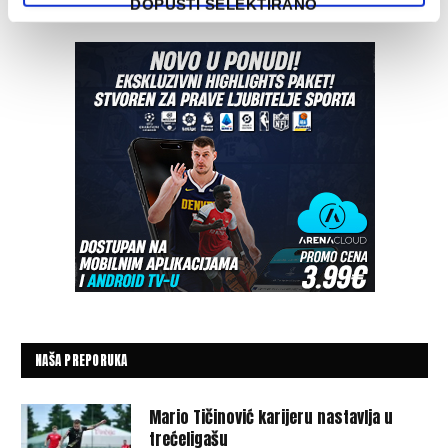
DOPUSTI SELEKTIRANO
NAŠA PREPORUKA
Mario Tičinović karijeru nastavlja u
trećeligašu