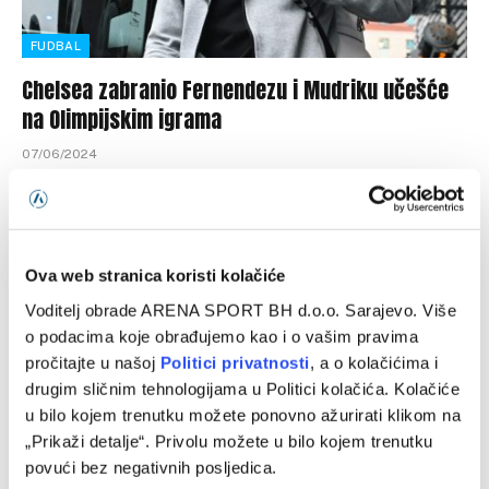
FUDBAL
Chelsea zabranio Fernendezu i Mudriku učešće
na Olimpijskim igrama
07/06/2024
Chelsea je odlučio da Enzu Fernandezu i Mihajlu Mudriku
ne dozvoli učešće na Olimpijskim igrama u Parizu. Ovi
fudbaleri su…
Ova web stranica koristi kolačiće
Voditelj obrade ARENA SPORT BH d.o.o. Sarajevo. Više
o podacima koje obrađujemo kao i o vašim pravima
Programska šema
pročitajte u našoj
Politici privatnosti
, a o kolačićima i
drugim sličnim tehnologijama u Politici kolačića. Kolačiće
u bilo kojem trenutku možete ponovno ažurirati klikom na
„Prikaži detalje“. Privolu možete u bilo kojem trenutku
povući bez negativnih posljedica.