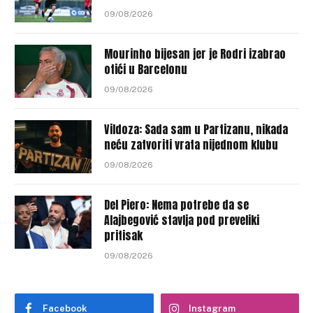
09/08/2026
Mourinho bijesan jer je Rodri izabrao
otići u Barcelonu
09/08/2026
Vildoza: Sada sam u Partizanu, nikada
neću zatvoriti vrata nijednom klubu
09/08/2026
Del Piero: Nema potrebe da se
Alajbegović stavlja pod preveliki
pritisak
09/08/2026
Facebook
Instagram