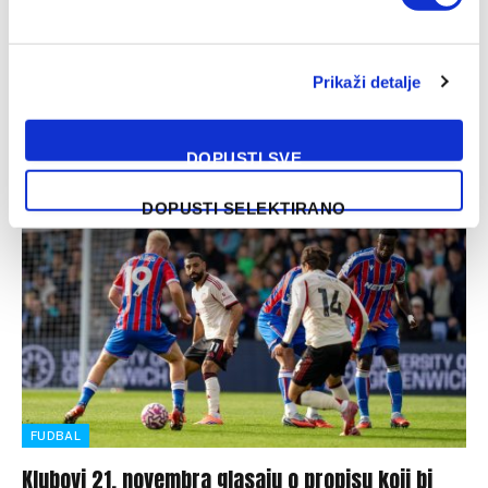
Forbes objavio listu najbolje plaćenih fudbalera
17/10/2025
Prikaži detalje
Prema najnovijem izvještaju magazina Forbes, portugalska
superzvijezda Cristiano Ronaldo i dalje je najplaćeniji
fudbaler na planeti. Napadač saudijskog Al Nassra…
DOPUSTI SVE
DOPUSTI SELEKTIRANO
FUDBAL
Klubovi 21. novembra glasaju o propisu koji bi