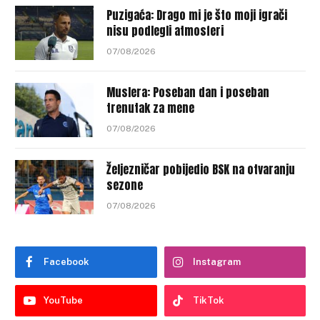
Puzigaća: Drago mi je što moji igrači
nisu podlegli atmosferi
07/08/2026
Muslera: Poseban dan i poseban
trenutak za mene
07/08/2026
Željezničar pobijedio BSK na otvaranju
sezone
07/08/2026
Facebook
Instagram
YouTube
TikTok