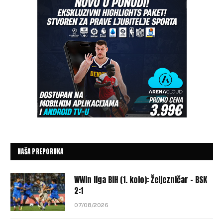
NAŠA PREPORUKA
WWin liga BiH (1. kolo): Željezničar – BSK
2:1
07/08/2026