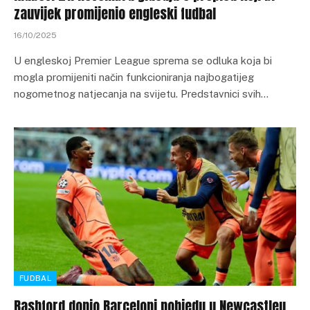
zauvijek promijenio engleski fudbal
16/10/2025
U engleskoj Premier League sprema se odluka koja bi
mogla promijeniti način funkcioniranja najbogatijeg
nogometnog natjecanja na svijetu. Predstavnici svih…
FUDBAL
Rashford donio Barceloni pobjedu u Newcastleu,