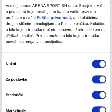
Haaland odveo City do trijumfa nad Evertonom,
Voditelj obrade ARENA SPORT BH d.o.o. Sarajevo. Više
Matetin hat-trick spasio Palace od poraza
o podacima koje obrađujemo kao i o vašim pravima
pročitajte u našoj
Politici privatnosti
, a o kolačićima i
18/10/2025
drugim sličnim tehnologijama u Politici kolačića. Kolačiće
Odigrane su današnje utakmice popodnevnog programa
u bilo kojem trenutku možete ponovno ažurirati klikom na
engleske Premier League. Manchester City pobjedom 2:0
„Prikaži detalje“. Privolu možete u bilo kojem trenutku
kod Evertona popeo se na vrh tabele. Bila…
povući bez negativnih posljedica.
Consent
Nužni
Selection
Za postavke
Statistički
FUDBAL
Marketinški