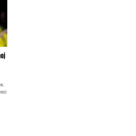
noj
e.
ici