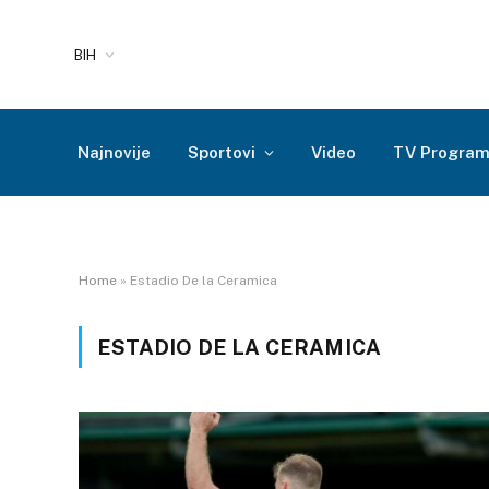
BIH
Najnovije
Sportovi
Video
TV Progra
Home
»
Estadio De la Ceramica
ESTADIO DE LA CERAMICA