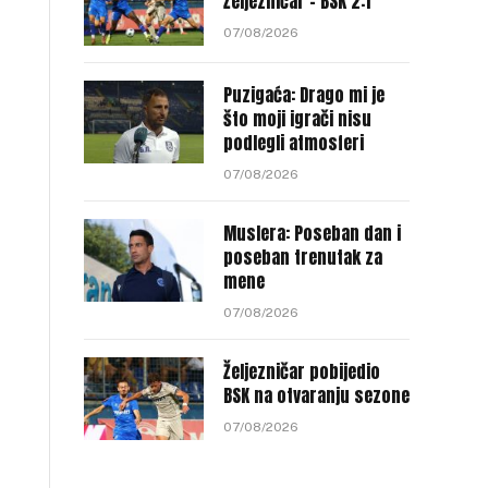
Željezničar – BSK 2:1
07/08/2026
Puzigaća: Drago mi je
što moji igrači nisu
podlegli atmosferi
07/08/2026
Muslera: Poseban dan i
poseban trenutak za
mene
07/08/2026
Željezničar pobijedio
BSK na otvaranju sezone
07/08/2026