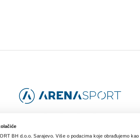
Facebook
Instagram
YouTube
TikTok
kolačiće
ORT BH d.o.o. Sarajevo. Više o podacima koje obrađujemo kao 
O
ARENA CLOUD
KONTAKT
POLITIKA PRIVATNOSTI