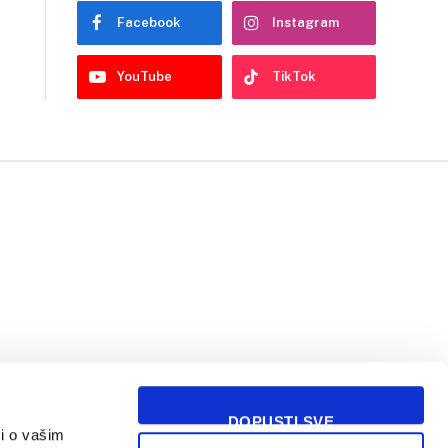
Facebook
Instagram
YouTube
TikTok
DOPUSTI SVE
i o vašim
USLOVI KORIŠĆENJA