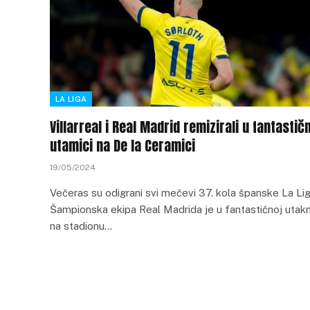
LA LIGA
Villarreal i Real Madrid remizirali u fantastič
utamici na De la Ceramici
19/05/2024
Večeras su odigrani svi mečevi 37. kola španske La Lig
Šampionska ekipa Real Madrida je u fantastičnoj utakm
na stadionu…