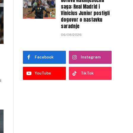
Gotova višemjesečna
saga: Real Madrid i
Vinicius Junior postigli
dogovor o nastavku
saradnje
06/08/2026
Facebook
Instagram
YouTube
TikTok
u