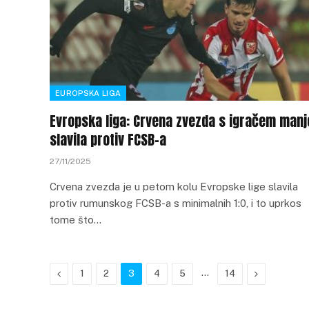
EUROPSKA LIGA
Evropska liga: Crvena zvezda s igračem manj
slavila protiv FCSB-a
27/11/2025
Crvena zvezda je u petom kolu Evropske lige slavila
protiv rumunskog FCSB-a s minimalnih 1:0, i to uprkos
tome što…
Previous
…
Next
1
2
3
4
5
14