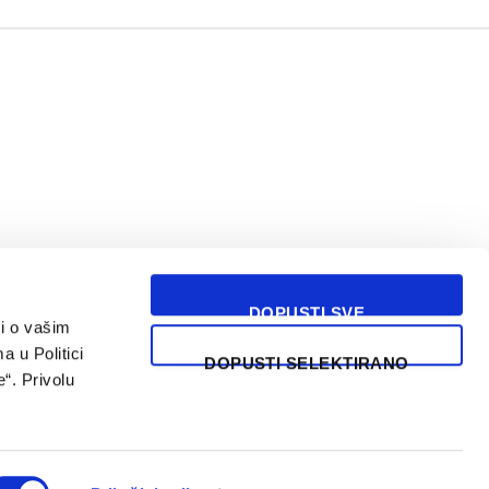
DOPUSTI SVE
i o vašim
USLOVI KORIŠĆENJA
a u Politici
DOPUSTI SELEKTIRANO
“. Privolu