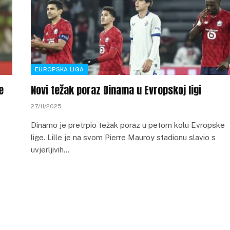
EUROPSKA LIGA
e
Novi težak poraz Dinama u Evropskoj ligi
27/11/2025
Dinamo je pretrpio težak poraz u petom kolu Evropske
lige. Lille je na svom Pierre Mauroy stadionu slavio s
uvjerljivih…