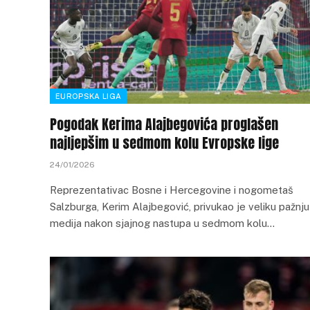
EUROPSKA LIGA
Pogodak Kerima Alajbegovića proglašen
najljepšim u sedmom kolu Evropske lige
24/01/2026
Reprezentativac Bosne i Hercegovine i nogometaš
Salzburga, Kerim Alajbegović, privukao je veliku pažnju
medija nakon sjajnog nastupa u sedmom kolu…