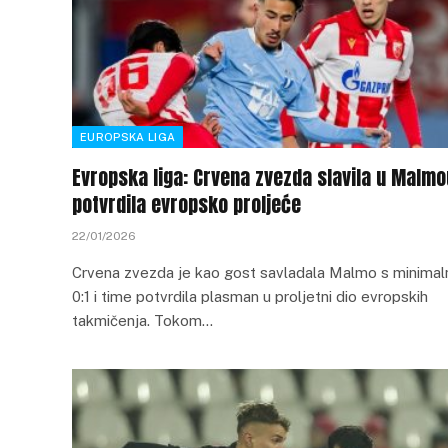
EUROPSKA LIGA
Evropska liga: Crvena zvezda slavila u Malmo
potvrdila evropsko proljeće
22/01/2026
Crvena zvezda je kao gost savladala Malmo s minimal
0:1 i time potvrdila plasman u proljetni dio evropskih
takmičenja. Tokom…