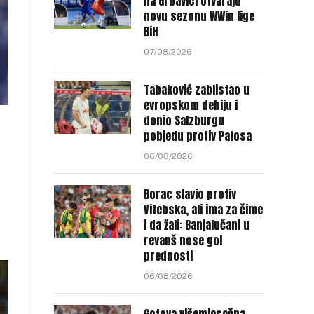
na Grbavici otvaraju
novu sezonu WWin lige
BiH
07/08/2026
Tabaković zablistao u
evropskom debiju i
donio Salzburgu
pobjedu protiv Pafosa
06/08/2026
Borac slavio protiv
Vitebska, ali ima za čime
i da žali: Banjalučani u
revanš nose gol
prednosti
06/08/2026