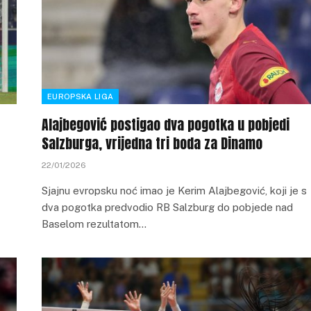
EUROPSKA LIGA
Alajbegović postigao dva pogotka u pobjedi
Salzburga, vrijedna tri boda za Dinamo
22/01/2026
Sjajnu evropsku noć imao je Kerim Alajbegović, koji je s
dva pogotka predvodio RB Salzburg do pobjede nad
Baselom rezultatom…