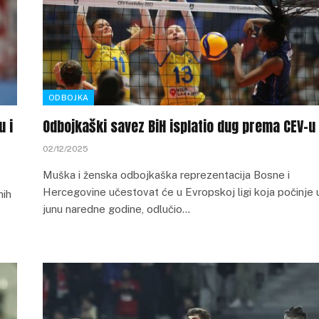
ODBOJKA
u i
Odbojkaški savez BiH isplatio dug prema CEV-u
02/12/2025
Muška i ženska odbojkaška reprezentacija Bosne i
Hercegovine učestovat će u Evropskoj ligi koja počinje 
nih
junu naredne godine, odlučio…