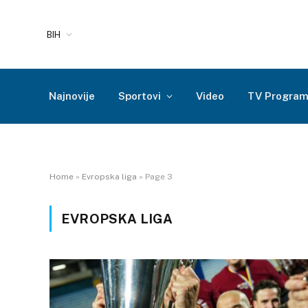
BIH
Najnovije
Sportovi
Video
TV Progra
Home
»
Evropska liga
»
Page 3
EVROPSKA LIGA