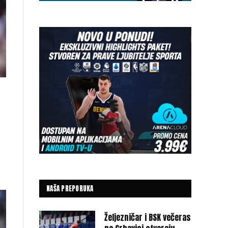
NAŠA PREPORUKA
Željezničar i BSK večeras