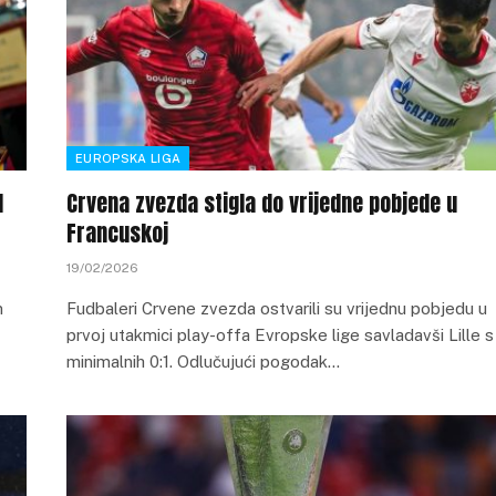
EUROPSKA LIGA
H
Crvena zvezda stigla do vrijedne pobjede u
Francuskoj
19/02/2026
m
Fudbaleri Crvene zvezda ostvarili su vrijednu pobjedu u
prvoj utakmici play-offa Evropske lige savladavši Lille s
minimalnih 0:1. Odlučujući pogodak…