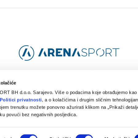
Facebook
Instagram
YouTube
TikTok
kolačiće
ORT BH d.o.o. Sarajevo. Više o podacima koje obrađujemo kao 
O
ARENA CLOUD
KONTAKT
POLITIKA PRIVATNOSTI
Politici privatnosti
, a o kolačićima i drugim sličnim tehnologijam
ojem trenutku možete ponovno ažurirati klikom na „Prikaži detalje
© 2024 Arena Sport. Designed by
WEBMAHER
.
ku povući bez negativnih posljedica.