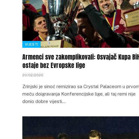
VIJESTI
Armenci sve zakomplikovali: Osvajač Kupa Bi
ostaje bez Evropske lige
20/02/2026
Zrinjski je sinoć remizirao sa Crystal Palaceom u prvo
meču doigravanja Konferencijske lige, ali taj remi nije
donio dobre vijesti…