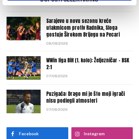
08/08/2026
Sarajevo u novu sezonu kreće
utakmicom protiv Radnika, Sloga
gostuje Širokom Brijegu na Pecari
08/08/2026
WWin liga BiH (1. kolo): Željezničar – BSK
2:1
07/08/2026
Puzigaća: Drago mi je što moji igrači
nisu podlegli atmosferi
07/08/2026
Facebook
Instagram