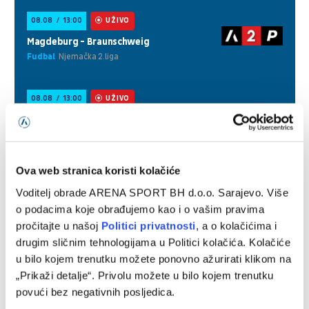
Ova web stranica koristi kolačiće
Voditelj obrade ARENA SPORT BH d.o.o. Sarajevo. Više
o podacima koje obrađujemo kao i o vašim pravima
pročitajte u našoj
Politici privatnosti
, a o kolačićima i
drugim sličnim tehnologijama u Politici kolačića. Kolačiće
u bilo kojem trenutku možete ponovno ažurirati klikom na
„Prikaži detalje“. Privolu možete u bilo kojem trenutku
povući bez negativnih posljedica.