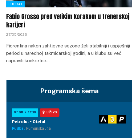
FUDBAL
Fabio Grosso pred velikim korakom u trenerskoj
karijeri
27/05/2026
Fiorentina nakon zahtjevne sezone želi stabilniji i uspješniji
period u narednoj takmičarskoj godini, a u klubu su već
napravili konkretne…
Programska šema