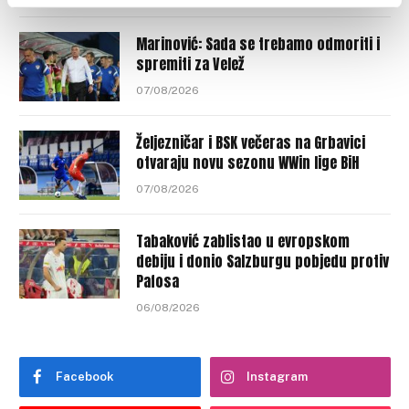
Marinović: Sada se trebamo odmoriti i
spremiti za Velež
07/08/2026
Željezničar i BSK večeras na Grbavici
otvaraju novu sezonu WWin lige BiH
07/08/2026
Tabaković zablistao u evropskom
debiju i donio Salzburgu pobjedu protiv
Pafosa
06/08/2026
Facebook
Instagram