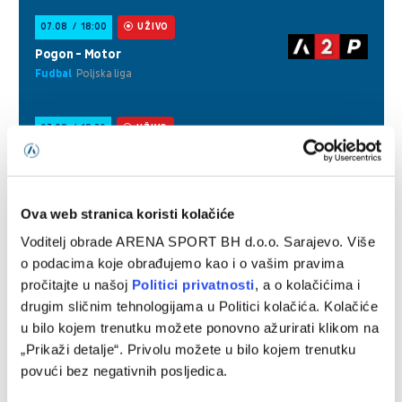
Ova web stranica koristi kolačiće
Voditelj obrade ARENA SPORT BH d.o.o. Sarajevo. Više
o podacima koje obrađujemo kao i o vašim pravima
pročitajte u našoj
Politici privatnosti
, a o kolačićima i
drugim sličnim tehnologijama u Politici kolačića. Kolačiće
u bilo kojem trenutku možete ponovno ažurirati klikom na
„Prikaži detalje“. Privolu možete u bilo kojem trenutku
povući bez negativnih posljedica.