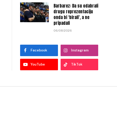
Barbarez: Da su odabrali
drugu reprezentaciju
onda bi ‘birali’, a ne
pripadali
06/08/2026
Facebook
Instagram
YouTube
TikTok