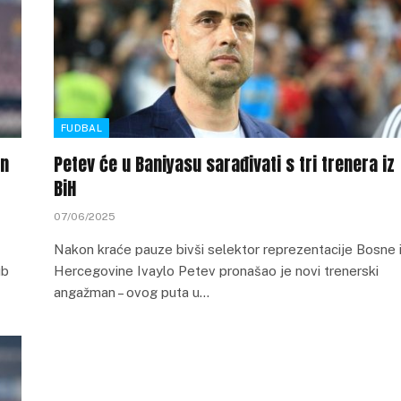
FUDBAL
on
Petev će u Baniyasu sarađivati s tri trenera iz
BiH
07/06/2025
Nakon kraće pauze bivši selektor reprezentacije Bosne 
ub
Hercegovine Ivaylo Petev pronašao je novi trenerski
angažman – ovog puta u…