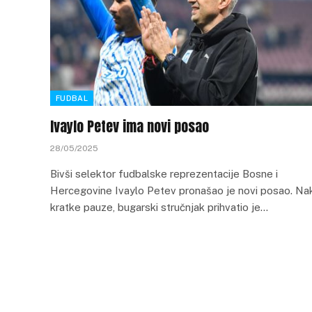
FUDBAL
Ivaylo Petev ima novi posao
28/05/2025
Bivši selektor fudbalske reprezentacije Bosne i
Hercegovine Ivaylo Petev pronašao je novi posao. Na
kratke pauze, bugarski stručnjak prihvatio je…