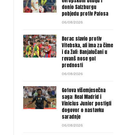
evropskom debiju i
donio Salzburgu
pobjedu protiv Pafosa
06/08/2026
Borac slavio protiv
Vitebska, ali ima za čime
i da žali: Banjalučani u
revanš nose gol
prednosti
06/08/2026
Gotova višemjesečna
saga: Real Madrid i
Vinicius Junior postigli
dogovor o nastavku
saradnje
06/08/2026