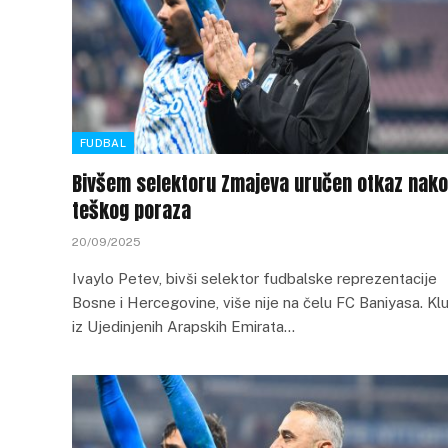
FUDBAL
Bivšem selektoru Zmajeva uručen otkaz nak
teškog poraza
20/09/2025
Ivaylo Petev, bivši selektor fudbalske reprezentacije
Bosne i Hercegovine, više nije na čelu FC Baniyasa. Kl
iz Ujedinjenih Arapskih Emirata…