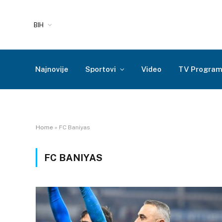
BIH
Najnovije
Sportovi
Video
TV Progra
Home
»
FC Baniyas
FC BANIYAS