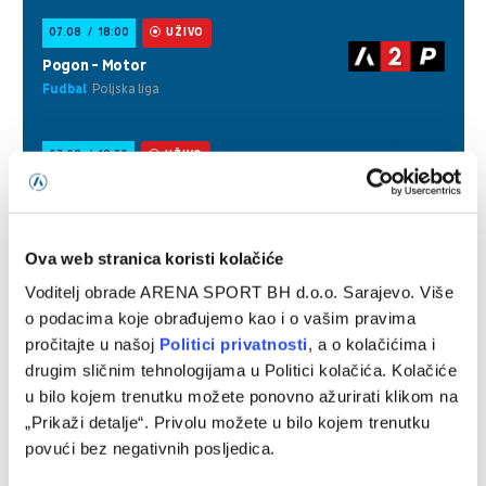
Ova web stranica koristi kolačiće
Voditelj obrade ARENA SPORT BH d.o.o. Sarajevo. Više
o podacima koje obrađujemo kao i o vašim pravima
pročitajte u našoj
Politici privatnosti
, a o kolačićima i
drugim sličnim tehnologijama u Politici kolačića. Kolačiće
u bilo kojem trenutku možete ponovno ažurirati klikom na
„Prikaži detalje“. Privolu možete u bilo kojem trenutku
povući bez negativnih posljedica.