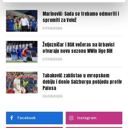
Marinović: Sada se trebamo odmoriti i
spremiti za Velež
07/08/2026
Željezničar i BSK večeras na Grbavici
otvaraju novu sezonu WWin lige BiH
07/08/2026
Tabaković zablistao u evropskom
debiju i donio Salzburgu pobjedu protiv
Pafosa
06/08/2026
Facebook
Instagram