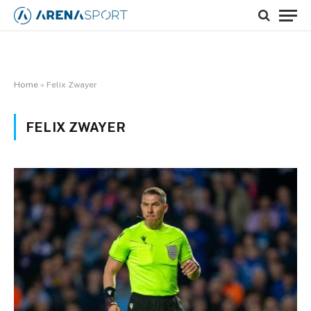
Home
»
Felix Zwayer
FELIX ZWAYER