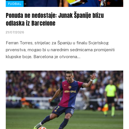
FUDBAL
Ponuda ne nedostaje: Junak Španije blizu
odlaska iz Barcelone
21/07/2026
Ferran Torres, strijelac za Španiju u finalu Svjetskog
prvenstva, mogao bi u narednim sedmicama promijeniti
klupske boje. Barcelona je otvorena…