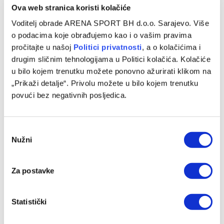
Ova web stranica koristi kolačiće
Voditelj obrade ARENA SPORT BH d.o.o. Sarajevo. Više
o podacima koje obrađujemo kao i o vašim pravima
pročitajte u našoj
Politici privatnosti
, a o kolačićima i
drugim sličnim tehnologijama u Politici kolačića. Kolačiće
u bilo kojem trenutku možete ponovno ažurirati klikom na
„Prikaži detalje“. Privolu možete u bilo kojem trenutku
povući bez negativnih posljedica.
Consent
Nužni
Selection
Za postavke
Statistički