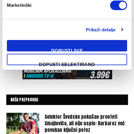
Marketinški
Prikaži detalje
DOPUSTI SVE
DOPUSTI SELEKTIRANO
NAŠA PREPORUKA
Selektor Švedske pokušao preoteti
Smajlovića, ali nije uspio: Barbarez već
povukao ključni potez