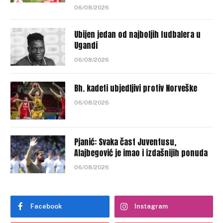
06/08/2026
Ubijen jedan od najboljih fudbalera u
Ugandi
06/08/2026
Bh. kadeti ubjedljivi protiv Norveške
06/08/2026
Pjanić: Svaka čast Juventusu,
Alajbegović je imao i izdašnijih ponuda
06/08/2026
Facebook
Instagram