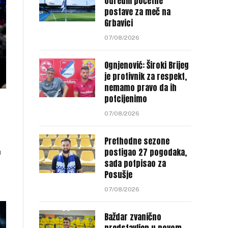
odredili početne
postave za meč na
Grbavici
07/08/2026
Ognjenović: Široki Brijeg
je protivnik za respekt,
nemamo pravo da ih
potcijenimo
07/08/2026
Prethodne sezone
postigao 27 pogodaka,
u
sada potpisao za
Posušje
07/08/2026
Baždar zvanično