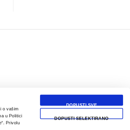
DOPUSTI SVE
i o vašim
USLOVI KORIŠĆENJA
a u Politici
DOPUSTI SELEKTIRANO
“. Privolu