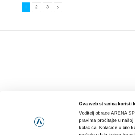
Next
1
2
3
Ova web stranica koristi 
Voditelj obrade ARENA SP
NAJNOVIJE
VIDE
pravima pročitajte u našoj
kolačića. Kolačiće u bilo k
možete u bilo kojem trenut