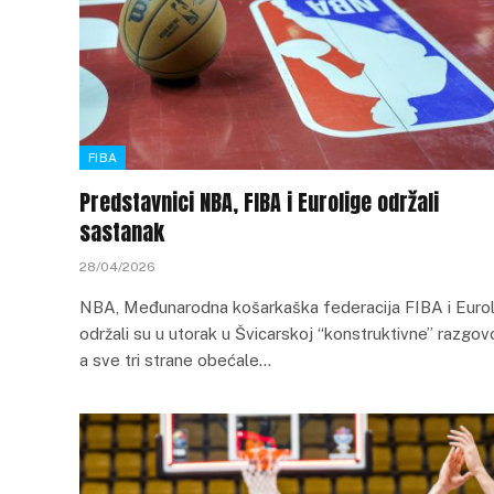
FIBA
Predstavnici NBA, FIBA i Eurolige održali
sastanak
28/04/2026
NBA, Međunarodna košarkaška federacija FIBA ​​i Eurol
održali su u utorak u Švicarskoj “konstruktivne” razgov
a sve tri strane obećale…