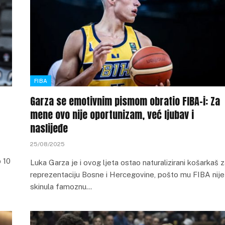
FIBA
Garza se emotivnim pismom obratio FIBA-i: Za
mene ovo nije oportunizam, već ljubav i
naslijeđe
25/08/2025
 10
Luka Garza je i ovog ljeta ostao naturalizirani košarkaš 
reprezentaciju Bosne i Hercegovine, pošto mu FIBA nije
skinula famoznu…