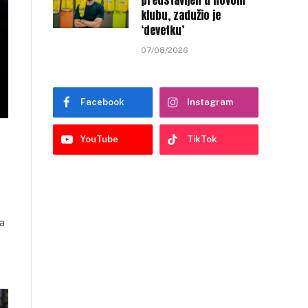
predstavljen u novom
klubu, zadužio je
‘devetku’
07/08/2026
Facebook
Instagram
YouTube
TikTok
za