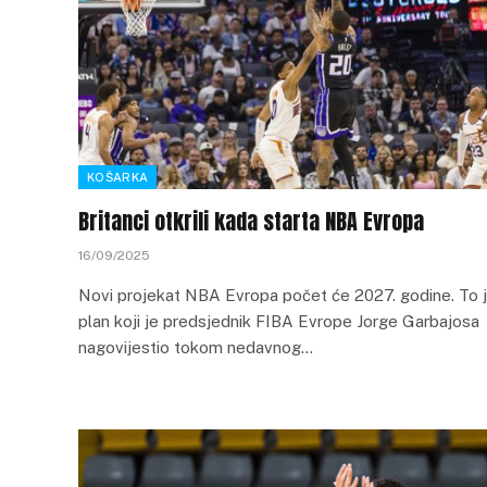
KOŠARKA
Britanci otkrili kada starta NBA Evropa
16/09/2025
Novi projekat NBA Evropa počet će 2027. godine. To 
plan koji je predsjednik FIBA Evrope Jorge Garbajosa
nagovijestio tokom nedavnog…