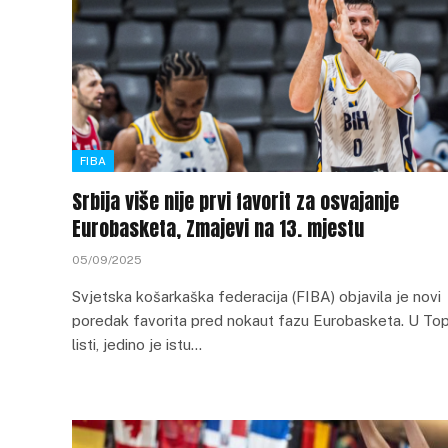
FIBA
Srbija više nije prvi favorit za osvajanje
Eurobasketa, Zmajevi na 13. mjestu
05/09/2025
Svjetska košarkaška federacija (FIBA) objavila je novi
poredak favorita pred nokaut fazu Eurobasketa. U Top
listi, jedino je istu…