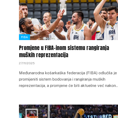
FIBA
Promjene u FIBA-inom sistemu rangiranja
muških reprezentacija
27/11/2025
Međunarodna košarkaška federacija (FIBA) odlučila je
promijeniti sistem bodovanja i rangiranja muških
reprezentacija, a promjene će biti aktuelne već nakon