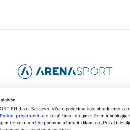
Facebook
Instagram
YouTube
TikTok
kolačiće
ORT BH d.o.o. Sarajevo. Više o podacima koje obrađujemo kao 
O
ARENA CLOUD
KONTAKT
POLITIKA PRIVATNOSTI
Politici privatnosti
, a o kolačićima i drugim sličnim tehnologijam
ojem trenutku možete ponovno ažurirati klikom na „Prikaži detalje
© 2024 Arena Sport. Designed by
WEBMAHER
.
ku povući bez negativnih posljedica.