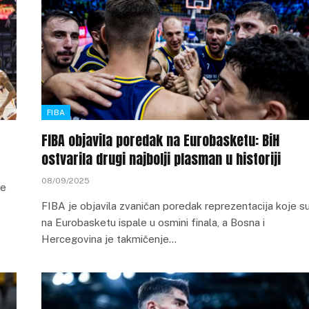
FIBA
FIBA objavila poredak na Eurobasketu: BiH
ostvarila drugi najbolji plasman u historiji
08/09/2025
je
FIBA je objavila zvaničan poredak reprezentacija koje s
na Eurobasketu ispale u osmini finala, a Bosna i
Hercegovina je takmičenje…