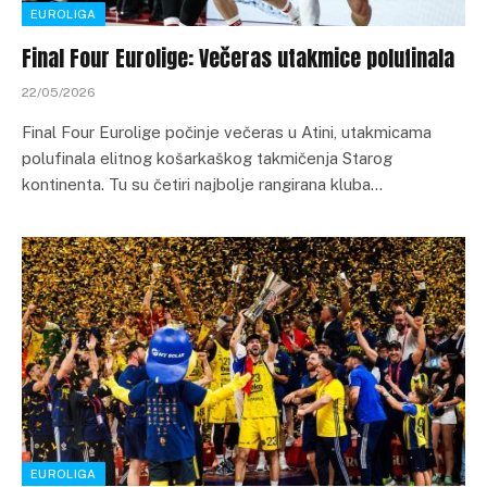
EUROLIGA
Final Four Eurolige: Večeras utakmice polufinala
22/05/2026
Final Four Eurolige počinje večeras u Atini, utakmicama
polufinala elitnog košarkaškog takmičenja Starog
kontinenta. Tu su četiri najbolje rangirana kluba…
EUROLIGA