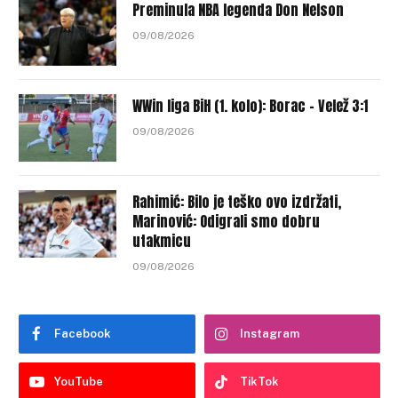
Preminula NBA legenda Don Nelson
09/08/2026
WWin liga BiH (1. kolo): Borac – Velež 3:1
09/08/2026
Rahimić: Bilo je teško ovo izdržati,
Marinović: Odigrali smo dobru
utakmicu
09/08/2026
Facebook
Instagram
YouTube
TikTok