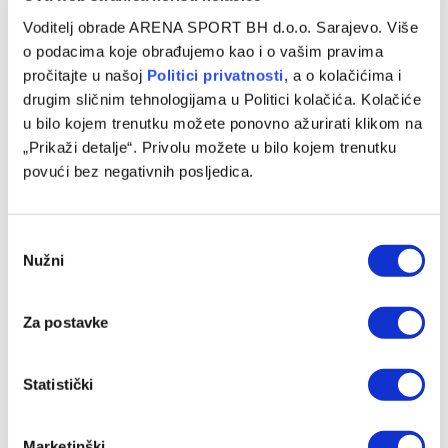
EHF Liga prvaka: Danas počinje Final Four,
Voditelj obrade ARENA SPORT BH d.o.o. Sarajevo. Više
favoriti su jasni
o podacima koje obrađujemo kao i o vašim pravima
08/06/2024
pročitajte u našoj
Politici privatnosti
, a o kolačićima i
drugim sličnim tehnologijama u Politici kolačića. Kolačiće
Četiri najbolje rukometne ekipe Evrope ponovno su stigle
u bilo kojem trenutku možete ponovno ažurirati klikom na
u Koln, gdje će odlučiti ko će postati novi prvak Starog
„Prikaži detalje“. Privolu možete u bilo kojem trenutku
kontinenta. Ili će…
povući bez negativnih posljedica.
Consent
Nužni
Selection
Za postavke
Statistički
EUROLIGA
Marketinški