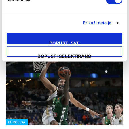
Abu Dabi, Barcelona i Beograd kandidati za
organizaciju Final Foura Eurolige naredne godine
18/05/2024
Prikaži detalje
Kandidati za organizaciju Final Foura Eurolige za 2025.
godinu će biti Abu Dabi, Barcelona i Beograd. Ukoliko glavni
DOPUSTI SVE
grad Srbije…
DOPUSTI SELEKTIRANO
EUROLIGA