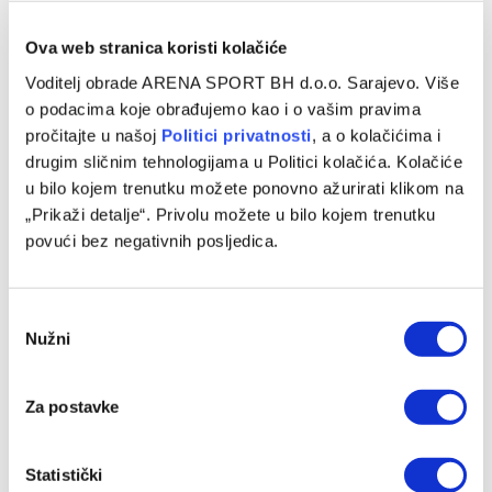
Ova web stranica koristi kolačiće
Voditelj obrade ARENA SPORT BH d.o.o. Sarajevo. Više
o podacima koje obrađujemo kao i o vašim pravima
pročitajte u našoj
Politici privatnosti
, a o kolačićima i
drugim sličnim tehnologijama u Politici kolačića. Kolačiće
u bilo kojem trenutku možete ponovno ažurirati klikom na
„Prikaži detalje“. Privolu možete u bilo kojem trenutku
povući bez negativnih posljedica.
Consent
Nužni
Selection
Za postavke
Statistički