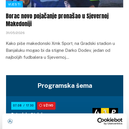
VIJESTI
Borac novo pojačanje pronašao u Sjevernoj
Makedoniji
31/05/2026
Kako piše makedonski Xmk Sport, na Gradski stadion u
Banjaluku mogao bi da stigne Darko Dodev, jedan od
najboljih fudbalera u Sjevernoj…
Programska šema