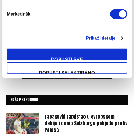
Marketinški
Prikaži detalje
DOPUSTI SVE
DOPUSTI SELEKTIRANO
NAŠA PREPORUKA
Tabaković zablistao u evropskom
debiju i donio Salzburgu pobjedu protiv
Pafosa