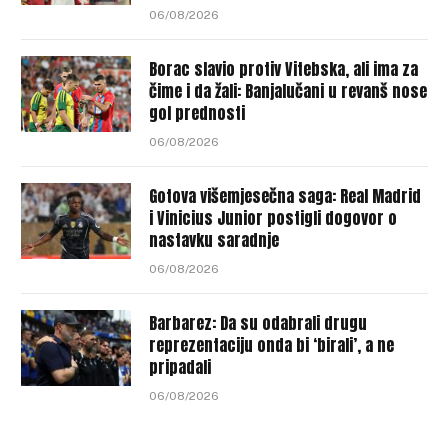
06/08/2026
Borac slavio protiv Vitebska, ali ima za
čime i da žali: Banjalučani u revanš nose
gol prednosti
06/08/2026
Gotova višemjesečna saga: Real Madrid
i Vinicius Junior postigli dogovor o
nastavku saradnje
06/08/2026
Barbarez: Da su odabrali drugu
reprezentaciju onda bi ‘birali’, a ne
pripadali
06/08/2026