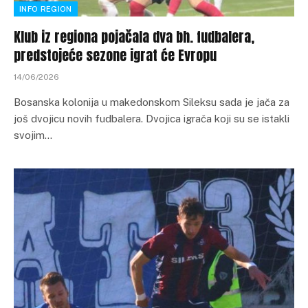
INFO REGION
Klub iz regiona pojačala dva bh. fudbalera,
predstojeće sezone igrat će Evropu
14/06/2026
Bosanska kolonija u makedonskom Sileksu sada je jača za
još dvojicu novih fudbalera. Dvojica igrača koji su se istakli
svojim…