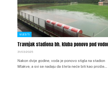
VIJESTI
Travnjak stadiona bh. kluba ponovo pod vod
31/03/2025
Nakon dvije godine, voda je ponovo stigla na stadion
Mlakve, a svi se nadaju da šteta neće biti kao prošle…