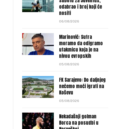
subotu za Juventus,
odabrao i broj koji će
nositi
06/08/2026
Marinović: Sutra
moramo da odigramo
utakmicu koja je na
nivou evropskih
05/08/2026
FK Sarajevo: Do daljnjeg
nećemo moći igrati na
Koševu
05/08/2026
Nekadašnji golman
Borca na posudbi u