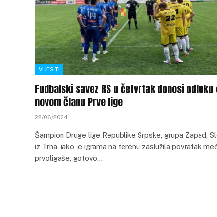
VIJESTI
Fudbalski savez RS u četvrtak donosi odluku 
novom članu Prve lige
22/06/2024
Šampion Druge lige Republike Srpske, grupa Zapad, S
iz Trna, iako je igrama na terenu zaslužila povratak me
prvoligaše, gotovo…