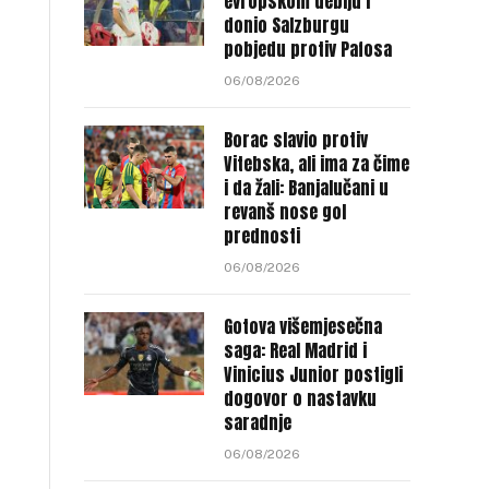
evropskom debiju i
donio Salzburgu
pobjedu protiv Pafosa
06/08/2026
Borac slavio protiv
Vitebska, ali ima za čime
i da žali: Banjalučani u
revanš nose gol
prednosti
06/08/2026
Gotova višemjesečna
saga: Real Madrid i
Vinicius Junior postigli
dogovor o nastavku
saradnje
06/08/2026