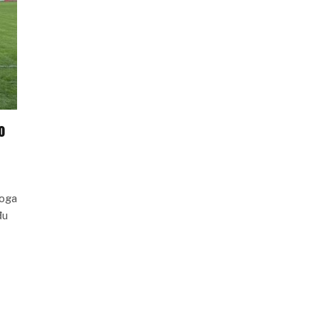
o
loga
đu