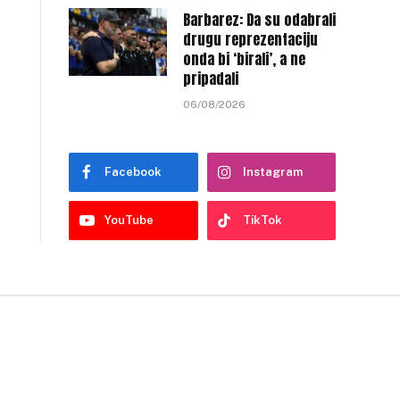
Barbarez: Da su odabrali
drugu reprezentaciju
onda bi ‘birali’, a ne
pripadali
06/08/2026
Facebook
Instagram
YouTube
TikTok