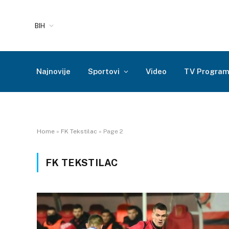
BIH
Najnovije
Sportovi
Video
TV Progra
Home
»
FK Tekstilac
»
Page 2
FK TEKSTILAC