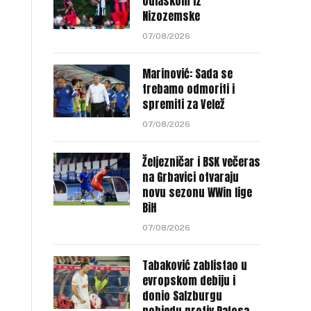
odlaskom iz
Nizozemske
07/08/2026
Marinović: Sada se
trebamo odmoriti i
spremiti za Velež
07/08/2026
Željezničar i BSK večeras
na Grbavici otvaraju
novu sezonu WWin lige
BiH
07/08/2026
Tabaković zablistao u
evropskom debiju i
donio Salzburgu