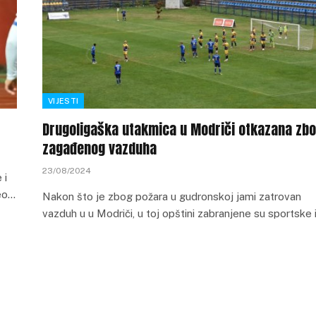
VIJESTI
Drugoligaška utakmica u Modriči otkazana zb
zagađenog vazduha
23/08/2024
 i
veo…
Nakon što je zbog požara u gudronskoj jami zatrovan
vazduh u u Modriči, u toj opštini zabranjene su sportske 