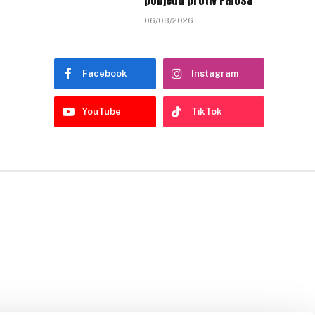
pobjedu protiv Pafosa
06/08/2026
Facebook
Instagram
YouTube
TikTok