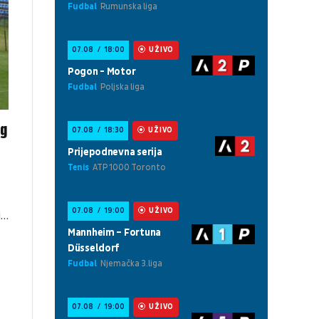
og
i…