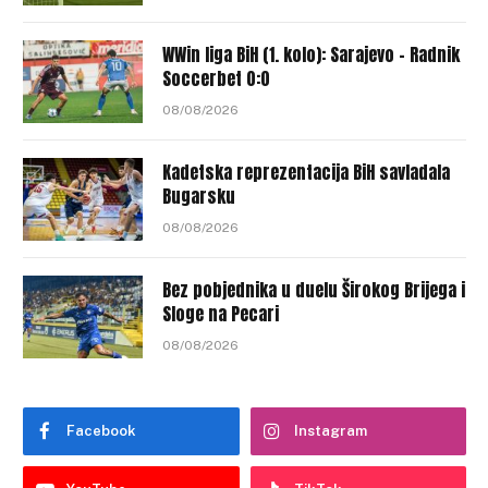
WWin liga BiH (1. kolo): Sarajevo – Radnik
Soccerbet 0:0
08/08/2026
Kadetska reprezentacija BiH savladala
Bugarsku
08/08/2026
Bez pobjednika u duelu Širokog Brijega i
Sloge na Pecari
08/08/2026
Facebook
Instagram