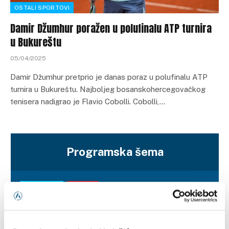
OSTALI SPORTOVI
Damir Džumhur poražen u polufinalu ATP turnira
u Bukureštu
05/04/2025
Damir Džumhur pretprio je danas poraz u polufinalu ATP
turnira u Bukureštu. Najboljeg bosanskohercegovačkog
tenisera nadigrao je Flavio Cobolli. Cobolli,…
Programska šema