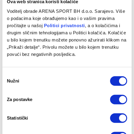
Ova web stranica koristi kolačiće
Voditelj obrade ARENA SPORT BH d.o.o. Sarajevo. Više
o podacima koje obrađujemo kao i o vašim pravima
pročitajte u našoj
Politici privatnosti
, a o kolačićima i
drugim sličnim tehnologijama u Politici kolačića. Kolačiće
u bilo kojem trenutku možete ponovno ažurirati klikom na
„Prikaži detalje“. Privolu možete u bilo kojem trenutku
povući bez negativnih posljedica.
Consent
Nužni
Selection
Za postavke
Statistički