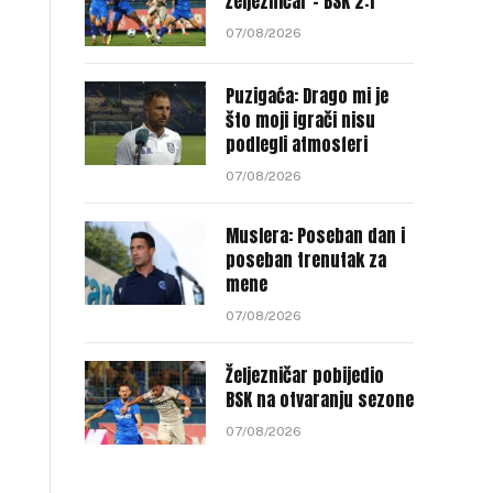
Željezničar – BSK 2:1
07/08/2026
Puzigaća: Drago mi je
što moji igrači nisu
podlegli atmosferi
07/08/2026
Muslera: Poseban dan i
poseban trenutak za
mene
07/08/2026
Željezničar pobijedio
BSK na otvaranju sezone
07/08/2026