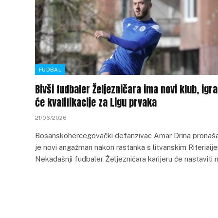
FUDBAL
Bivši fudbaler Željezničara ima novi klub, igra
će kvalifikacije za Ligu prvaka
21/06/2026
Bosanskohercegovački defanzivac Amar Drina pronaš
je novi angažman nakon rastanka s litvanskim Riteriaij
Nekadašnji fudbaler Željezničara karijeru će nastaviti 