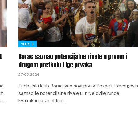
VIJESTI
t
Borac saznao potencijalne rivale u prvom i
drugom pretkolu Lige prvaka
27/05/2026
ao
Fudbalski klub Borac, kao novi prvak Bosne i Hercegovin
em.
saznao je potencijalne rivale u prve dvije runde
na…
kvalifikacija za elitnu…