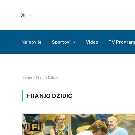
BIH
Najnovije
Sportovi
Video
TV Progra
Home
»
Franjo Džidić
FRANJO DŽIDIĆ