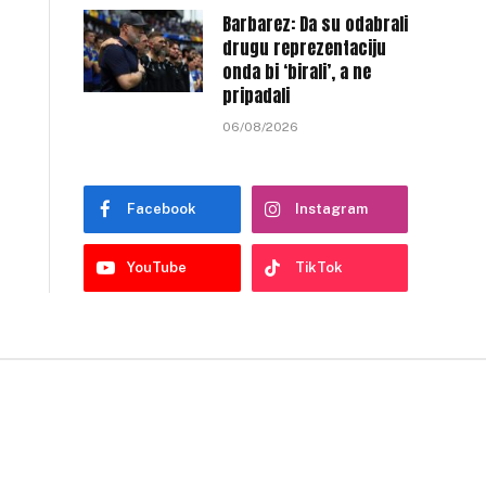
Barbarez: Da su odabrali
drugu reprezentaciju
onda bi ‘birali’, a ne
pripadali
06/08/2026
Facebook
Instagram
YouTube
TikTok