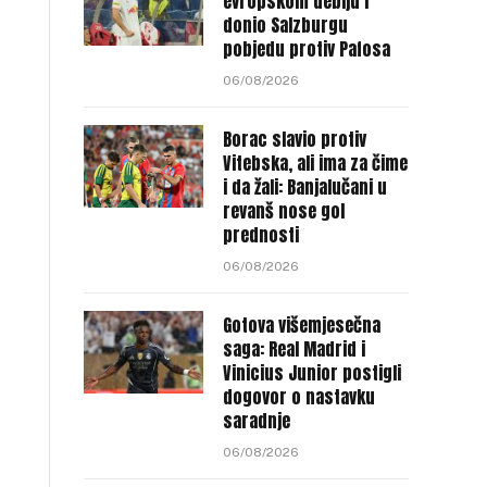
evropskom debiju i
donio Salzburgu
pobjedu protiv Pafosa
06/08/2026
Borac slavio protiv
Vitebska, ali ima za čime
i da žali: Banjalučani u
revanš nose gol
prednosti
06/08/2026
Gotova višemjesečna
saga: Real Madrid i
Vinicius Junior postigli
dogovor o nastavku
saradnje
06/08/2026