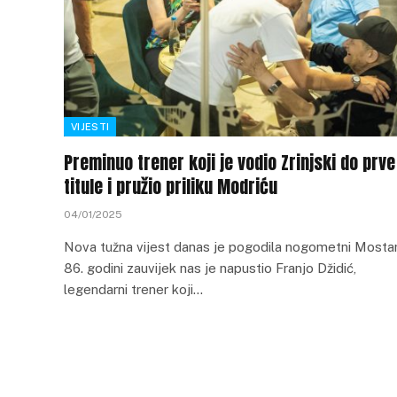
VIJESTI
Preminuo trener koji je vodio Zrinjski do prve
titule i pružio priliku Modriću
04/01/2025
Nova tužna vijest danas je pogodila nogometni Mostar
86. godini zauvijek nas je napustio Franjo Džidić,
legendarni trener koji…