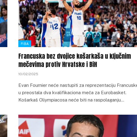
FIBA
Francuska bez dvojice košarkaša u ključnim
mečevima protiv Hrvatske i BiH
10/02/2025
Evan Fournier neće nastupiti za reprezentaciju Francusk
u preostala dva kvalifikaciona meča za Eurobasket.
Košarkaš Oliympiacosa neće biti na raspolaganju…