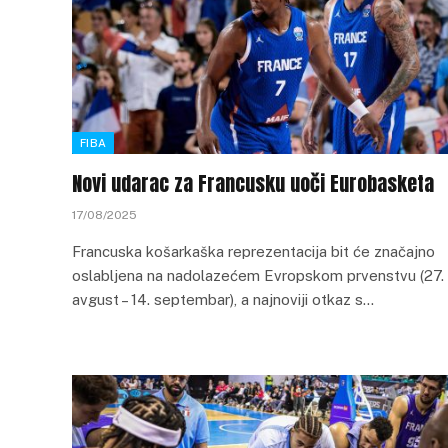
FIBA
Novi udarac za Francusku uoči Eurobasketa
17/08/2025
Francuska košarkaška reprezentacija bit će značajno
oslabljena na nadolazećem Evropskom prvenstvu (27.
avgust – 14. septembar), a najnoviji otkaz s…