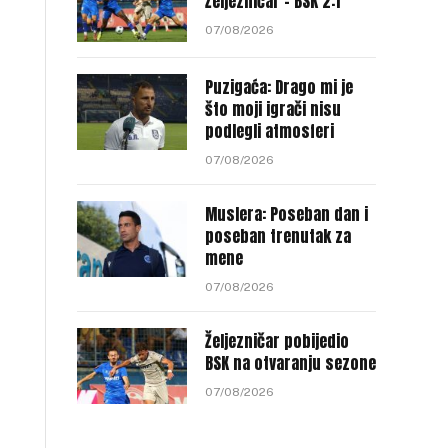
Željezničar – BSK 2:1
07/08/2026
Puzigaća: Drago mi je
što moji igrači nisu
podlegli atmosferi
07/08/2026
Muslera: Poseban dan i
poseban trenutak za
mene
07/08/2026
Željezničar pobijedio
BSK na otvaranju sezone
07/08/2026