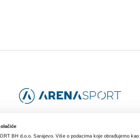
Facebook
Instagram
YouTube
TikTok
kolačiće
ORT BH d.o.o. Sarajevo. Više o podacima koje obrađujemo kao 
O
ARENA CLOUD
KONTAKT
POLITIKA PRIVATNOSTI