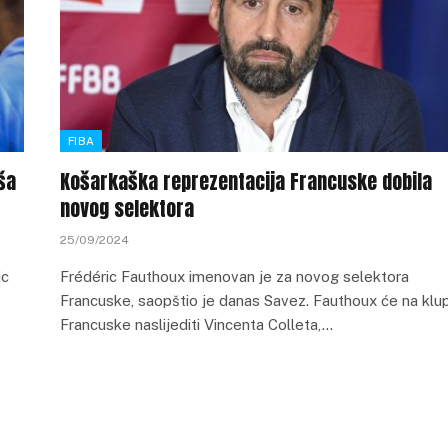
FIBA
ša
Košarkaška reprezentacija Francuske dobila
novog selektora
25/09/2024
ic
Frédéric Fauthoux imenovan je za novog selektora
Francuske, saopštio je danas Savez. Fauthoux će na klup
Francuske naslijediti Vincenta Colleta,…