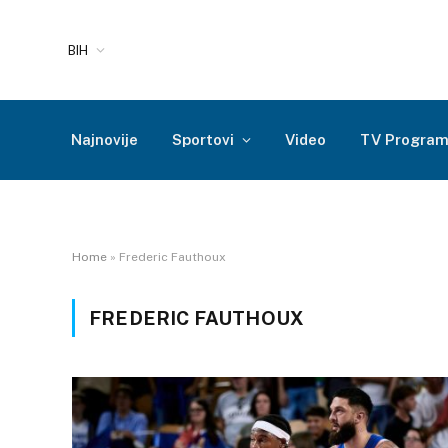
BIH
Najnovije
Sportovi
Video
TV Progra
Home
»
Frederic Fauthoux
FREDERIC FAUTHOUX