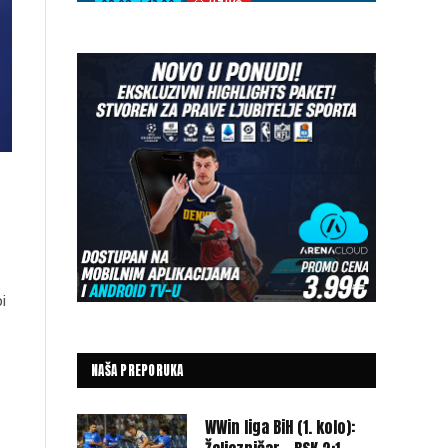
i
NAŠA PREPORUKA
WWin liga BiH (1. kolo):