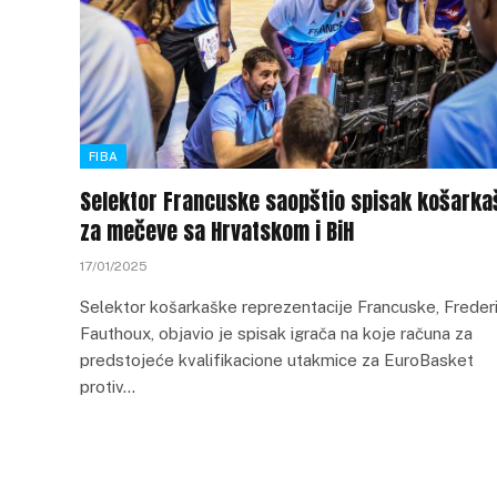
FIBA
Selektor Francuske saopštio spisak košarka
za mečeve sa Hrvatskom i BiH
17/01/2025
Selektor košarkaške reprezentacije Francuske, Freder
Fauthoux, objavio je spisak igrača na koje računa za
predstojeće kvalifikacione utakmice za EuroBasket
protiv…