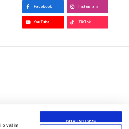
Facebook
Instagram
YouTube
TikTok
DOPUSTI SVE
i o vašim
USLOVI KORIŠĆENJA