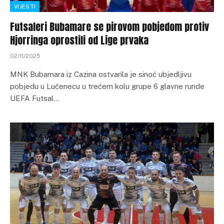
VIJESTI
Futsaleri Bubamare se pirovom pobjedom protiv
Hjorringa oprostili od Lige prvaka
02/11/2025
MNK Bubamara iz Cazina ostvarila je sinoć ubjedljivu
pobjedu u Lučenecu u trećem kolu grupe 6 glavne runde
UEFA Futsal…