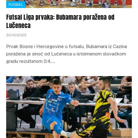
FUDBAL
Futsal Liga prvaka: Bubamara poražena od
Lučeneca
30/10/2025
Prvak Bosne i Hercegovine u futsalu, Bubamara iz Cazina
poražena je sinoć od Lučeneca u istoimenom slovačkom
gradu rezultatom 0:4,…