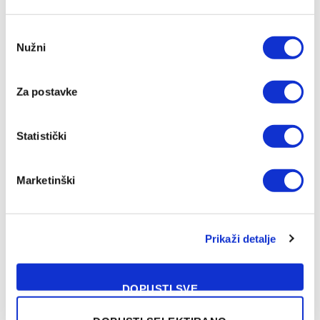
Consent
Nužni
Selection
Za postavke
Statistički
Marketinški
Prikaži detalje
DOPUSTI SVE