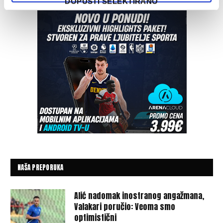
DOPUSTI SELEKTIRANO
NAŠA PREPORUKA
Alić nadomak inostranog angažmana,
Valakari poručio: Veoma smo
optimistični