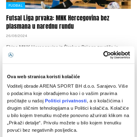
FUDBAL
Futsal Liga prvaka: MNK Hercegovina bez
plasmana u narednu rundu
26/08/2024
Ekipa MNK Hercegovina iz Širokog Brijega završila je
takmičenje u Preliminarnoj rundi UEFA Futsal Lige prvaka
na drugom mjestu grupe…
Ova web stranica koristi kolačiće
Voditelj obrade ARENA SPORT BH d.o.o. Sarajevo. Više
Programska šema
o podacima koje obrađujemo kao i o vašim pravima
pročitajte u našoj
Politici privatnosti
, a o kolačićima i
drugim sličnim tehnologijama u Politici kolačića. Kolačiće
u bilo kojem trenutku možete ponovno ažurirati klikom na
„Prikaži detalje“. Privolu možete u bilo kojem trenutku
povući bez negativnih posljedica.