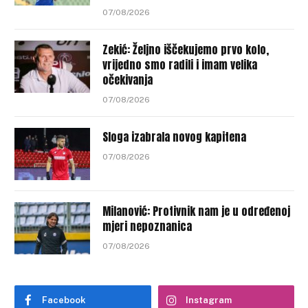
07/08/2026
Zekić: Željno iščekujemo prvo kolo,
vrijedno smo radili i imam velika
očekivanja
07/08/2026
Sloga izabrala novog kapitena
07/08/2026
Milanović: Protivnik nam je u određenoj
mjeri nepoznanica
07/08/2026
Facebook
Instagram