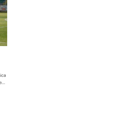
ica
se…