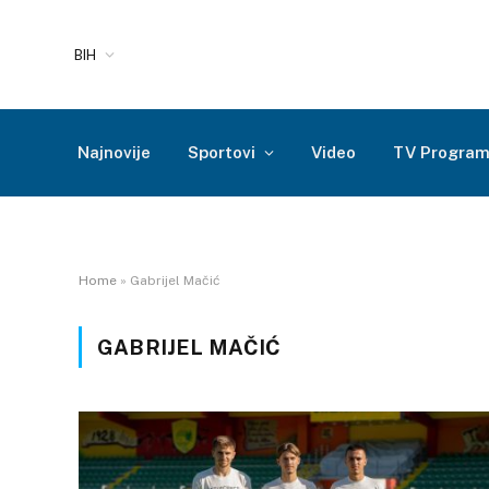
BIH
Najnovije
Sportovi
Video
TV Progra
Home
»
Gabrijel Mačić
GABRIJEL MAČIĆ