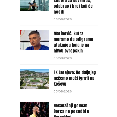
subotu za Juventus,
odabrao i broj koji će
nositi
06/08/2026
Marinović: Sutra
moramo da odigramo
utakmicu koja je na
nivou evropskih
05/08/2026
FK Sarajevo: Do daljnjeg
nećemo moći igrati na
Koševu
05/08/2026
Nekadašnji golman
Borca na posudbi u