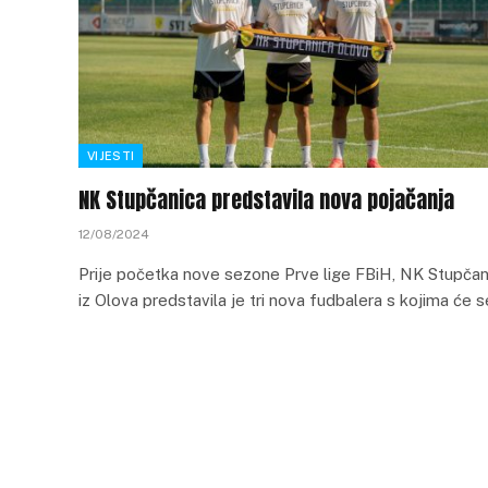
VIJESTI
NK Stupčanica predstavila nova pojačanja
12/08/2024
Prije početka nove sezone Prve lige FBiH, NK Stupčan
iz Olova predstavila je tri nova fudbalera s kojima će 