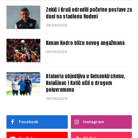
Zekić i Krulj odredili početne postave za
duel na stadionu Rođeni
08/08/2026
Kenan Kodro blizu novog angažmana
08/08/2026
Atalanta ubjedljiva u Gelsenkirchenu,
Kolašinac i Katić ušli u drugom
poluvremenu
08/08/2026
Facebook
Instagram