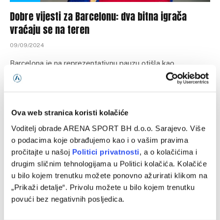
Dobre vijesti za Barcelonu: dva bitna igrača
vraćaju se na teren
09/09/2024
Barcelona je na reprezentativnu pauzu otišla kao
prvoplasirana ekipa La Lige. Tim iz Katalonije u 4 odigrana
kola ima maksimalan…
Ova web stranica koristi kolačiće
Voditelj obrade ARENA SPORT BH d.o.o. Sarajevo. Više
o podacima koje obrađujemo kao i o vašim pravima
pročitajte u našoj
Politici privatnosti
, a o kolačićima i
drugim sličnim tehnologijama u Politici kolačića. Kolačiće
u bilo kojem trenutku možete ponovno ažurirati klikom na
„Prikaži detalje“. Privolu možete u bilo kojem trenutku
povući bez negativnih posljedica.
FUDBAL