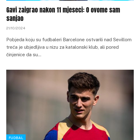
Gavi zaigrao nakon 11 mjeseci: O ovome sam
sanjao
21/10/2024
Pobjeda koju su fudbaleri Barcelone ostvarili nad Sevillom
treća je ubjedljiva u nizu za katalonski klub, ali pored
činjenice da su…
FUDBAL