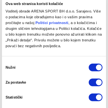
Ova web stranica koristi kolačiće
Voditelj obrade ARENA SPORT BH d.o.o. Sarajevo. Više
o podacima koje obrađujemo kao i o vašim pravima
pročitajte u našoj
Politici privatnosti
, a o kolačićima i
drugim sličnim tehnologijama u Politici kolačića. Kolačiće
u bilo kojem trenutku možete ponovno ažurirati klikom na
„Prikaži detalje“. Privolu možete u bilo kojem trenutku
povući bez negativnih posljedica.
Consent
Nužni
Selection
Za postavke
Statistički