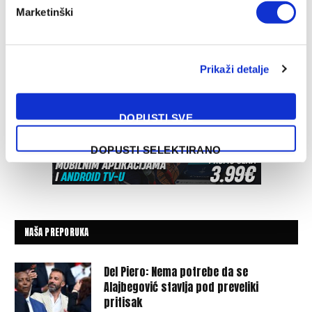
Marketinški
Prikaži detalje
DOPUSTI SVE
DOPUSTI SELEKTIRANO
NAŠA PREPORUKA
Del Piero: Nema potrebe da se
Alajbegović stavlja pod preveliki
pritisak