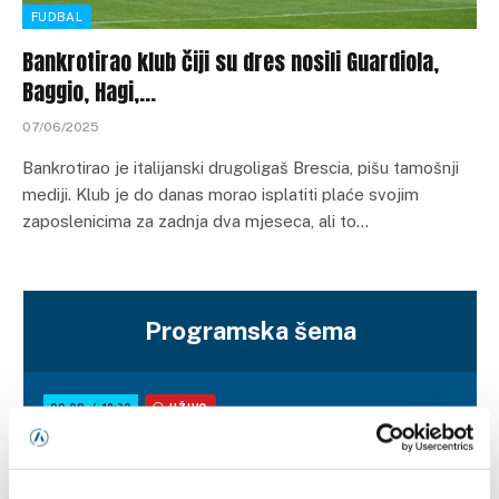
FUDBAL
Bankrotirao klub čiji su dres nosili Guardiola,
Baggio, Hagi,…
07/06/2025
Bankrotirao je italijanski drugoligaš Brescia, pišu tamošnji
mediji. Klub je do danas morao isplatiti plaće svojim
zaposlenicima za zadnja dva mjeseca, ali to…
Programska šema