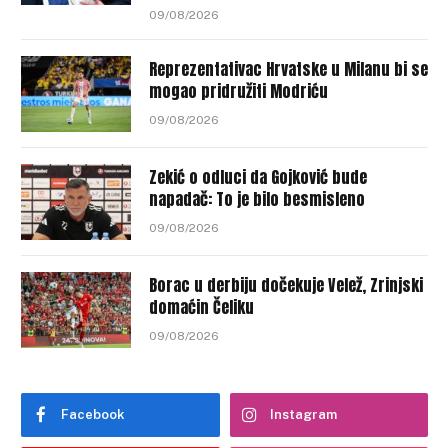
09/08/2026
Reprezentativac Hrvatske u Milanu bi se
mogao pridružiti Modriću
09/08/2026
Zekić o odluci da Gojković bude
napadač: To je bilo besmisleno
09/08/2026
Borac u derbiju dočekuje Velež, Zrinjski
domaćin Čeliku
09/08/2026
Facebook
Instagram