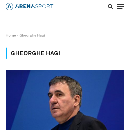
Home
»
Gheorghe Hagi
GHEORGHE HAGI