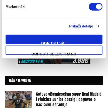
Marketinški
Prikaži detalje
DOPUSTI SVE
DOPUSTI SELEKTIRANO
NAŠA PREPORUKA
Gotova višemjesečna saga: Real Madrid
i Vinicius Junior postigli dogovor o
nastavku saradnje