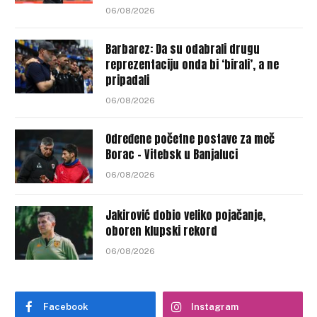
06/08/2026
Barbarez: Da su odabrali drugu
reprezentaciju onda bi ‘birali’, a ne
pripadali
06/08/2026
Određene početne postave za meč
Borac – Vitebsk u Banjaluci
06/08/2026
Jakirović dobio veliko pojačanje,
oboren klupski rekord
06/08/2026
Facebook
Instagram