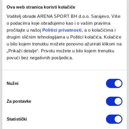
Ova web stranica koristi kolačiće
Voditelj obrade ARENA SPORT BH d.o.o. Sarajevo. Više
o podacima koje obrađujemo kao i o vašim pravima
pročitajte u našoj
Politici privatnosti
, a o kolačićima i
drugim sličnim tehnologijama u Politici kolačića. Kolačiće
u bilo kojem trenutku možete ponovno ažurirati klikom na
„Prikaži detalje“. Privolu možete u bilo kojem trenutku
povući bez negativnih posljedica.
Consent
Nužni
Selection
Za postavke
Statistički