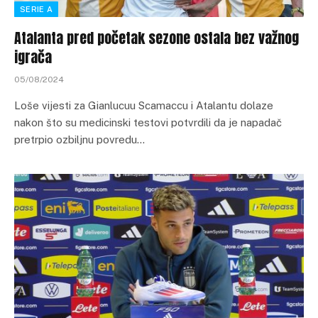
SERIE A
Atalanta pred početak sezone ostala bez važnog
igrača
05/08/2024
Loše vijesti za Gianlucuu Scamaccu i Atalantu dolaze
nakon što su medicinski testovi potvrdili da je napadač
pretrpio ozbiljnu povredu…