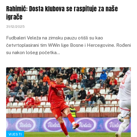
Rahimić: Dosta klubova se raspituje za naše
igrače
31/12/2025
Fudbaleri Veleža na zimsku pauzu otišli su kao
četvrtoplasirani tim WWin lige Bosne i Hercegovine. Rođeni
su nakon lošeg početka…
VIJESTI