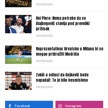
09/08/2026
Del Piero: Nema potrebe da se
Alajbegović stavlja pod preveliki
pritisak
09/08/2026
Reprezentativac Hrvatske u Milanu bi se
mogao pridružiti Modriću
09/08/2026
Zekić o odluci da Gojković bude
napadač: To je bilo besmisleno
09/08/2026
Facebook
Instagram