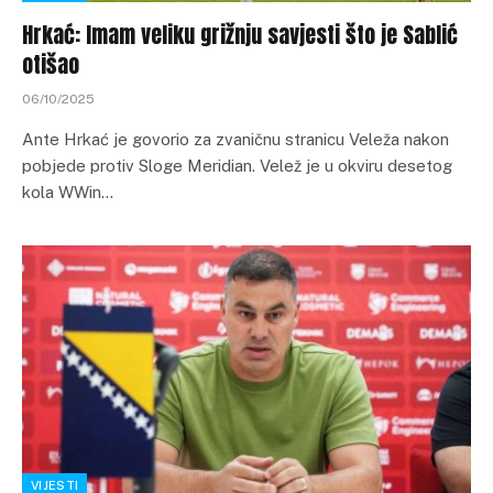
Hrkać: Imam veliku grižnju savjesti što je Sablić
otišao
06/10/2025
Ante Hrkać je govorio za zvaničnu stranicu Veleža nakon
pobjede protiv Sloge Meridian. Velež je u okviru desetog
kola WWin…
VIJESTI