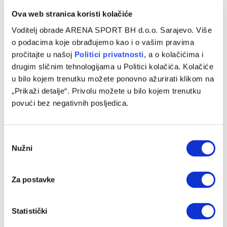
VIJESTI
Ova web stranica koristi kolačiće
Sablić i Štimac odabrali sastave za mostarski
Voditelj obrade ARENA SPORT BH d.o.o. Sarajevo. Više
derbi
o podacima koje obrađujemo kao i o vašim pravima
27/09/2025
pročitajte u našoj
Politici privatnosti
, a o kolačićima i
drugim sličnim tehnologijama u Politici kolačića. Kolačiće
Velež i Zrinjski večeras (20:30) igraju mostarski derbi na
u bilo kojem trenutku možete ponovno ažurirati klikom na
stadionu Rođeni, u sklopu devetog kola WWIn lige BiH.
„Prikaži detalje“. Privolu možete u bilo kojem trenutku
Treneri Goran…
povući bez negativnih posljedica.
Consent
Nužni
Selection
Za postavke
Statistički