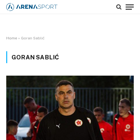
Home
»
Goran Sablić
GORAN SABLIĆ