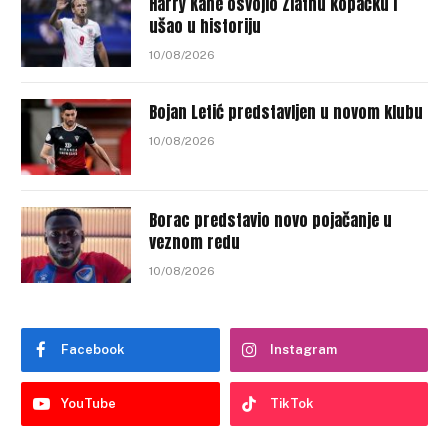
Harry Kane osvojio Zlatnu kopačku i
ušao u historiju
10/08/2026
Bojan Letić predstavljen u novom klubu
10/08/2026
Borac predstavio novo pojačanje u
veznom redu
10/08/2026
Facebook
Instagram
YouTube
TikTok