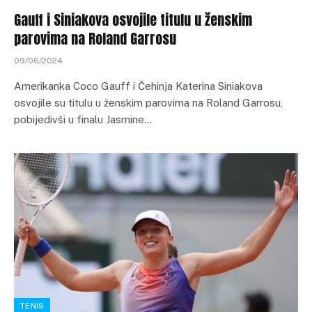
Gauff i Siniakova osvojile titulu u ženskim
parovima na Roland Garrosu
09/06/2024
Amerikanka Coco Gauff i Čehinja Katerina Siniakova
osvojile su titulu u ženskim parovima na Roland Garrosu,
pobijedivši u finalu Jasmine…
TENIS