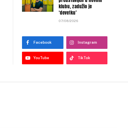
predstavljen u novom
klubu, zadužio je
‘devetku’
07/08/2026
Facebook
Instagram
YouTube
TikTok