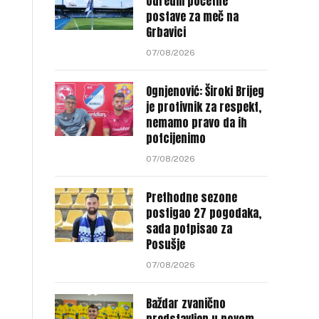
odredili početne
postave za meč na
Grbavici
07/08/2026
Ognjenović: Široki Brijeg
je protivnik za respekt,
nemamo pravo da ih
potcijenimo
07/08/2026
Prethodne sezone
postigao 27 pogodaka,
sada potpisao za
Posušje
07/08/2026
Baždar zvanično