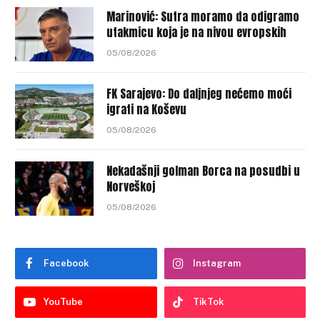
Marinović: Sutra moramo da odigramo
utakmicu koja je na nivou evropskih
05/08/2026
FK Sarajevo: Do daljnjeg nećemo moći
igrati na Koševu
05/08/2026
Nekadašnji golman Borca na posudbi u
Norveškoj
05/08/2026
Facebook
Instagram
YouTube
TikTok