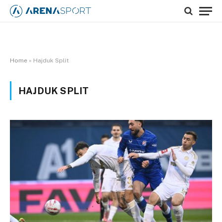
Home
»
Hajduk Split
HAJDUK SPLIT