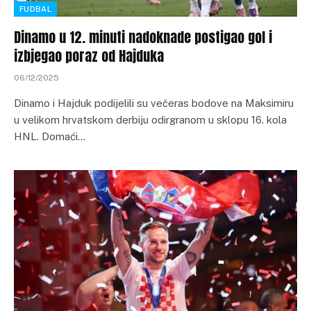
FUDBAL
Dinamo u 12. minuti nadoknade postigao gol i
izbjegao poraz od Hajduka
06/12/2025
Dinamo i Hajduk podijelili su večeras bodove na Maksimiru
u velikom hrvatskom derbiju odirgranom u sklopu 16. kola
HNL. Domaći…