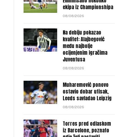
Eliminisano nekoliko
ekipa iz Championshipa
08/08/2026
Na debiju pokazao
kvalitet: Alajbegović
među najbolje
ocijenjenim igračima
Juventusa
08/08/2026
Muharemović ponovo
ostavio dobar utisak,
Leeds savladao Leipzig
08/08/2026
Torres pred odlaskom
iz Barcelone, poznato