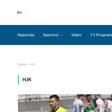
BIH
Najnovije
Sportovi
Video
TV Progra
Home
»
HJK
HJK