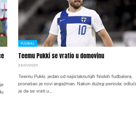
FUDBAL
će
Teemu Pukki se vratio u domovinu
24/01/2025
Teemu Pukki, jedan od najistaknutijih finskih fudbalera,
pronašao je novi angažman. Nakon dužeg perioda, odluč
je
je da se vrati u…
du,