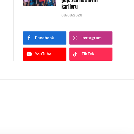
gdje želi nastaviti
karijeru
08/08/2026
Facebook
Instagram
YouTube
TikTok