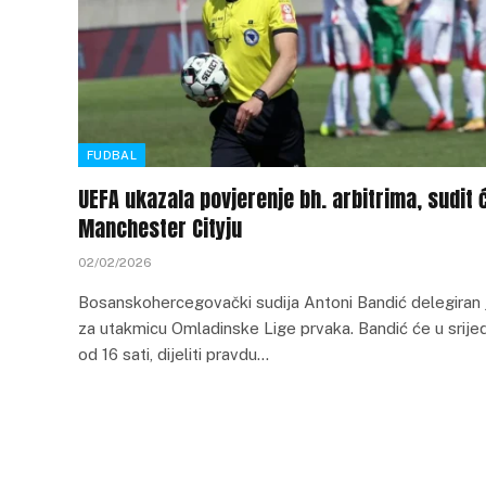
FUDBAL
UEFA ukazala povjerenje bh. arbitrima, sudit 
Manchester Cityju
02/02/2026
Bosanskohercegovački sudija Antoni Bandić delegiran 
za utakmicu Omladinske Lige prvaka. Bandić će u srije
od 16 sati, dijeliti pravdu…