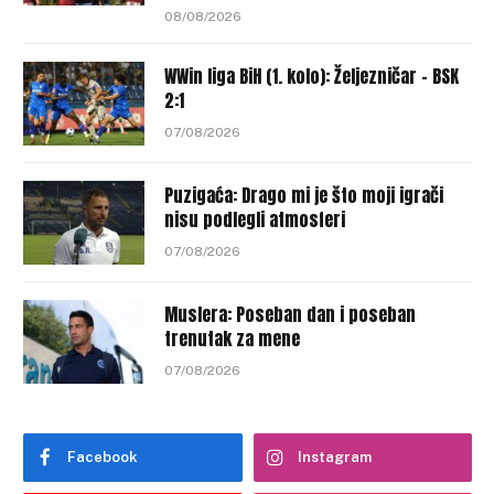
08/08/2026
WWin liga BiH (1. kolo): Željezničar – BSK
2:1
07/08/2026
Puzigaća: Drago mi je što moji igrači
nisu podlegli atmosferi
07/08/2026
Muslera: Poseban dan i poseban
trenutak za mene
07/08/2026
Facebook
Instagram