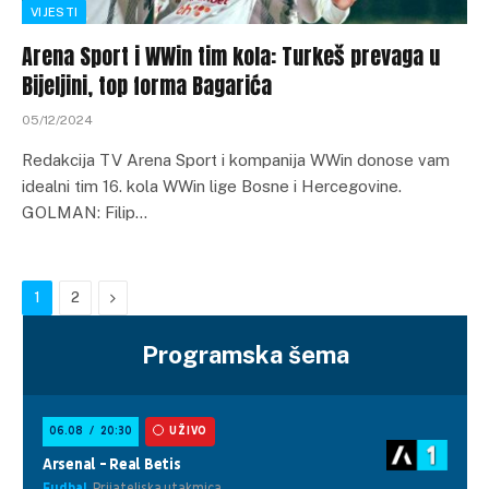
VIJESTI
Arena Sport i WWin tim kola: Turkeš prevaga u
Bijeljini, top forma Bagarića
05/12/2024
Redakcija TV Arena Sport i kompanija WWin donose vam
idealni tim 16. kola WWin lige Bosne i Hercegovine.
GOLMAN: Filip…
Next
1
2
Programska šema