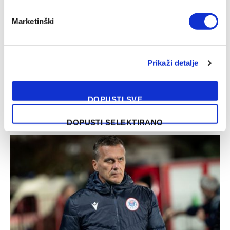
VIJESTI
Marketinški
Arena Sport i WWin tim kola: Salčin blistao na
Tušnju, Jukićev gol zlata vrijedan
Prikaži detalje
25/05/2025
Redakcija TV Arena Sport i kompanija WWin donose vam
idealni tim 32. kola WWin lige Bosne i Hercegovine.
DOPUSTI SVE
GOLMAN: Mladen…
DOPUSTI SELEKTIRANO