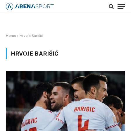
Home
»
Hrvoje Barišić
HRVOJE BARIŠIĆ