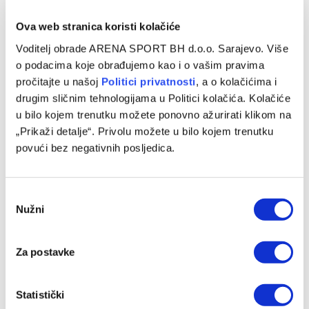
VIJESTI
Ova web stranica koristi kolačiće
Održan izbor ‘Kristalnih 11’, Guliashvili proglašen
Voditelj obrade ARENA SPORT BH d.o.o. Sarajevo. Više
za najboljeg igrača WWin lige BiH
o podacima koje obrađujemo kao i o vašim pravima
pročitajte u našoj
Politici privatnosti
, a o kolačićima i
26/05/2025
drugim sličnim tehnologijama u Politici kolačića. Kolačiće
Sindikat profesionalnih fudbalera u Bosni i Hercegovini
u bilo kojem trenutku možete ponovno ažurirati klikom na
(SPFBiH) održao je osmu manifestaciju ‘Kristalnih 11’ na
„Prikaži detalje“. Privolu možete u bilo kojem trenutku
kojoj su nagrađeni najbolji akteri…
povući bez negativnih posljedica.
Consent
Nužni
Selection
Za postavke
Statistički