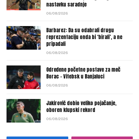
nastavku saradnje
06/08/2026
Barbarez: Da su odabrali drugu
reprezentaciju onda bi ‘birali’, a ne
pripadali
06/08/2026
Određene početne postave za meč
Borac – Vitebsk u Banjaluci
06/08/2026
Jakirović dobio veliko pojačanje,
oboren klupski rekord
06/08/2026