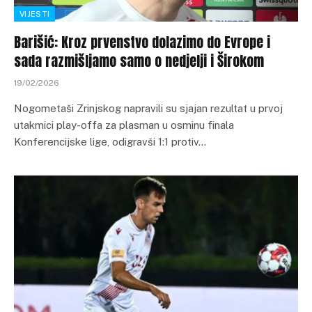
VIJESTI
Barišić: Kroz prvenstvo dolazimo do Evrope i
sada razmišljamo samo o nedjelji i Širokom
19/02/2026
Nogometaši Zrinjskog napravili su sjajan rezultat u prvoj
utakmici play-offa za plasman u osminu finala
Konferencijske lige, odigravši 1:1 protiv…