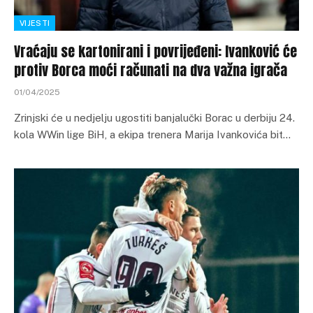
VIJESTI
Vraćaju se kartonirani i povrijeđeni: Ivanković će
protiv Borca moći računati na dva važna igrača
01/04/2025
Zrinjski će u nedjelju ugostiti banjalučki Borac u derbiju 24.
kola WWin lige BiH, a ekipa trenera Marija Ivankovića bit…