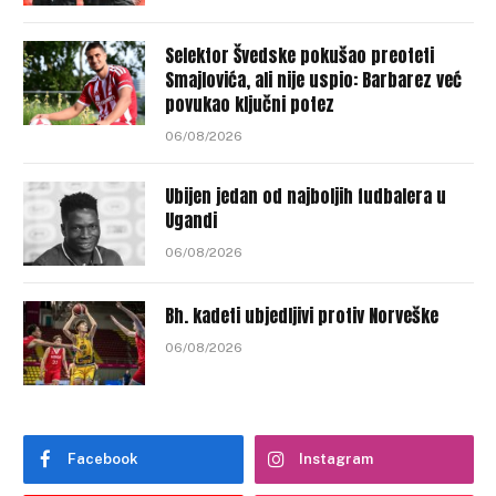
Selektor Švedske pokušao preoteti
Smajlovića, ali nije uspio: Barbarez već
povukao ključni potez
06/08/2026
Ubijen jedan od najboljih fudbalera u
Ugandi
06/08/2026
Bh. kadeti ubjedljivi protiv Norveške
06/08/2026
Facebook
Instagram