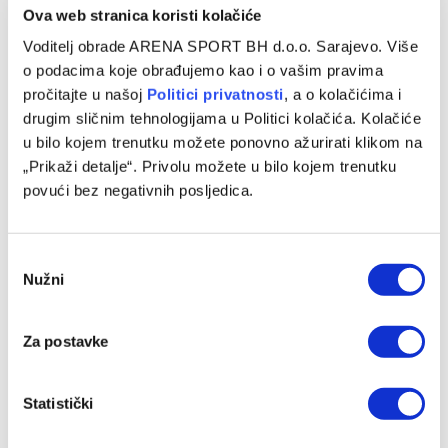
Ova web stranica koristi kolačiće
Voditelj obrade ARENA SPORT BH d.o.o. Sarajevo. Više
o podacima koje obrađujemo kao i o vašim pravima
pročitajte u našoj
Politici privatnosti
, a o kolačićima i
drugim sličnim tehnologijama u Politici kolačića. Kolačiće
u bilo kojem trenutku možete ponovno ažurirati klikom na
„Prikaži detalje“. Privolu možete u bilo kojem trenutku
povući bez negativnih posljedica.
Consent
Nužni
Selection
Za postavke
Statistički