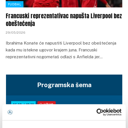
FUDBAL
Francuski reprezentativac napušta Liverpool bez
obeštećenja
29/05/2026
Ibrahima Konate će napustiti Liverpool bez obeštećenja
kada mu istekne ugovor krajem juna. Francuski
reprezentativni nogometaš odlazi s Anfielda jer…
Programska šema