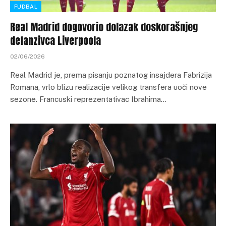
FUDBAL
Real Madrid dogovorio dolazak doskorašnjeg
defanzivca Liverpoola
02/06/2026
Real Madrid je, prema pisanju poznatog insajdera Fabrizija
Romana, vrlo blizu realizacije velikog transfera uoči nove
sezone. Francuski reprezentativac Ibrahima…