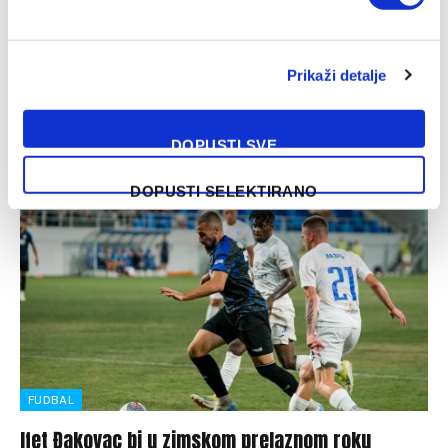
Ifet Đakovac upisao šesti gol ove sezone
01/12/2024
Prikaži detalje
Fudbaleri TSC Bačka Topola su u utakmici 17. kola
Superlige Srbije deklasirali Radnički Niš sa 4:1. Naš
reprezentativac Ifet Đakovac…
DOPUSTI SVE
DOPUSTI SELEKTIRANO
FUDBAL
Ifet Đakovac bi u zimskom prelaznom roku