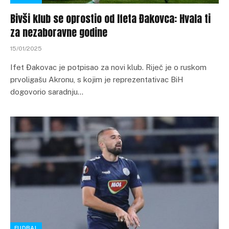
Bivši klub se oprostio od Ifeta Đakovca: Hvala ti
za nezaboravne godine
15/01/2025
Ifet Đakovac je potpisao za novi klub. Riječ je o ruskom
prvoligašu Akronu, s kojim je reprezentativac BiH
dogovorio saradnju…
FUDBAL