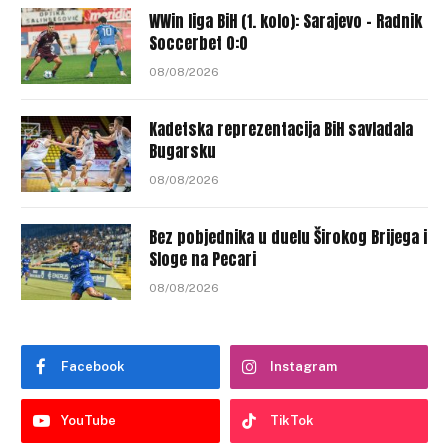
WWin liga BiH (1. kolo): Sarajevo – Radnik
Soccerbet 0:0
08/08/2026
Kadetska reprezentacija BiH savladala
Bugarsku
08/08/2026
Bez pobjednika u duelu Širokog Brijega i
Sloge na Pecari
08/08/2026
Facebook
Instagram
YouTube
TikTok