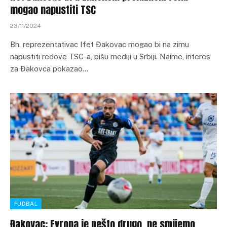
mogao napustiti TSC
23/11/2024
Bh. reprezentativac Ifet Đakovac mogao bi na zimu
napustiti redove TSC-a, pišu mediji u Srbiji. Naime, interes
za Đakovca pokazao…
FUDBAL
Đakovac: Evropa je nešto drugo, ne smijemo