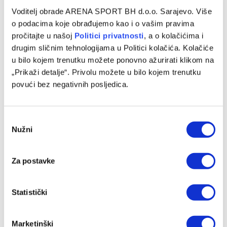
FUDBAL
Voditelj obrade ARENA SPORT BH d.o.o. Sarajevo. Više
Reprezentativac BiH pred transferom u Rusiju
o podacima koje obrađujemo kao i o vašim pravima
pročitajte u našoj
Politici privatnosti
, a o kolačićima i
27/12/2024
drugim sličnim tehnologijama u Politici kolačića. Kolačiće
Nogometni reprezentativac Bosne i Hercegovine Ifet
u bilo kojem trenutku možete ponovno ažurirati klikom na
Đakovac prošlog ljeta bio je na korak do povratka u matični
„Prikaži detalje“. Privolu možete u bilo kojem trenutku
Partizan. Međutim, njegov…
povući bez negativnih posljedica.
Consent
Nužni
Selection
Za postavke
Statistički
INFO REGION
Marketinški