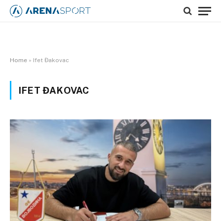
Home
»
Ifet Đakovac
IFET ĐAKOVAC