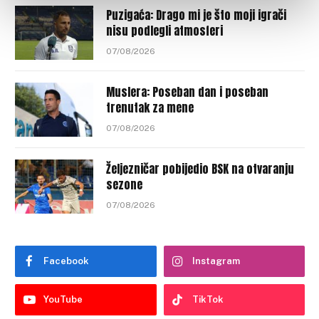
Puzigaća: Drago mi je što moji igrači
nisu podlegli atmosferi
07/08/2026
Muslera: Poseban dan i poseban
trenutak za mene
07/08/2026
Željezničar pobijedio BSK na otvaranju
sezone
07/08/2026
Facebook
Instagram
YouTube
TikTok