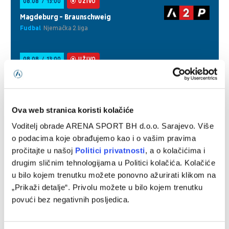
Ova web stranica koristi kolačiće
Voditelj obrade ARENA SPORT BH d.o.o. Sarajevo. Više
o podacima koje obrađujemo kao i o vašim pravima
pročitajte u našoj
Politici privatnosti
, a o kolačićima i
drugim sličnim tehnologijama u Politici kolačića. Kolačiće
u bilo kojem trenutku možete ponovno ažurirati klikom na
„Prikaži detalje“. Privolu možete u bilo kojem trenutku
povući bez negativnih posljedica.