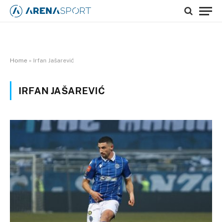
Home
»
Irfan Jašarević
IRFAN JAŠAREVIĆ