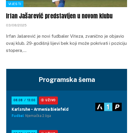
VIJESTI
Irfan Jašarević predstavljen u novom klubu
03/08/2025
Irfan Jašarević je novi fudbaler Viteza, zvanično je objavio
ovaj klub. 29-godišnji lijevi bek koji može pokrivati i poziciju
stopera,…
Programska šema