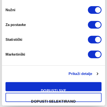
Consent
Nužni
Selection
Za postavke
Statistički
Marketinški
NAŠA PREPORUKA
Prikaži detalje
Nemanja Anđušić ima novi angažman u
DOPUSTI SVE
karijeri
09/08/2026
DOPUSTI SELEKTIRANO