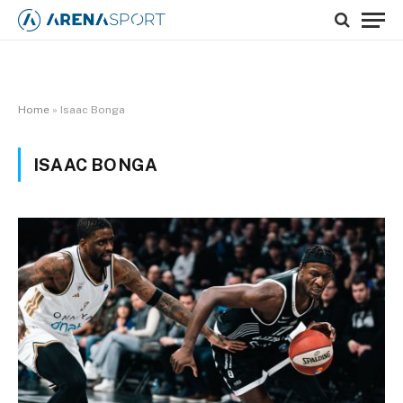
Home
»
Isaac Bonga
ISAAC BONGA