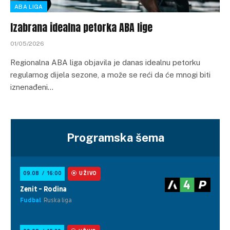
ABA LIGA
Izabrana idealna petorka ABA lige
01/05/2026
Regionalna ABA liga objavila je danas idealnu petorku
regularnog dijela sezone, a može se reći da će mnogi biti
iznenađeni…
Programska šema