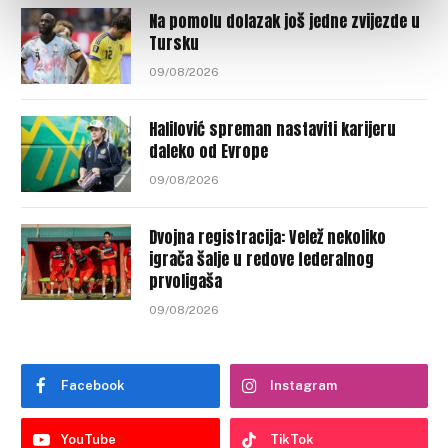
Na pomolu dolazak još jedne zvijezde u
Tursku
09/08/2026
Halilović spreman nastaviti karijeru
daleko od Evrope
09/08/2026
Dvojna registracija: Velež nekoliko
igrača šalje u redove federalnog
prvoligaša
09/08/2026
Facebook
Instagram
YouTube
TikTok