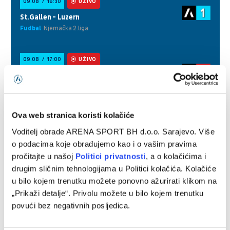
Ova web stranica koristi kolačiće
Voditelj obrade ARENA SPORT BH d.o.o. Sarajevo. Više
o podacima koje obrađujemo kao i o vašim pravima
pročitajte u našoj
Politici privatnosti
, a o kolačićima i
drugim sličnim tehnologijama u Politici kolačića. Kolačiće
u bilo kojem trenutku možete ponovno ažurirati klikom na
„Prikaži detalje“. Privolu možete u bilo kojem trenutku
povući bez negativnih posljedica.