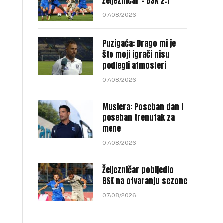
Željezničar – BSK 2:1
07/08/2026
Puzigaća: Drago mi je
što moji igrači nisu
podlegli atmosferi
07/08/2026
Muslera: Poseban dan i
poseban trenutak za
mene
07/08/2026
Željezničar pobijedio
BSK na otvaranju sezone
07/08/2026