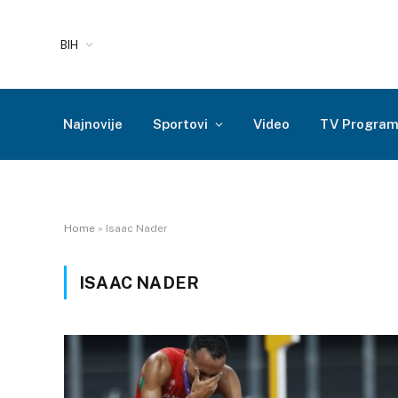
BIH
Najnovije
Sportovi
Video
TV Progra
Home
»
Isaac Nader
ISAAC NADER