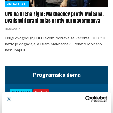
ARENA FIGHT
UFC na Arena Fight: Makhachev protiv Moicana,
Dvalishvili brani pojas protiv Nurmagomedova
18/01/2025
Drugi ovogodišnji UFC event održava se večeras. UFC 311
naziv je događaja, a Islam Makhachev i Renato Moicano
nastupaju u…
Programska šema