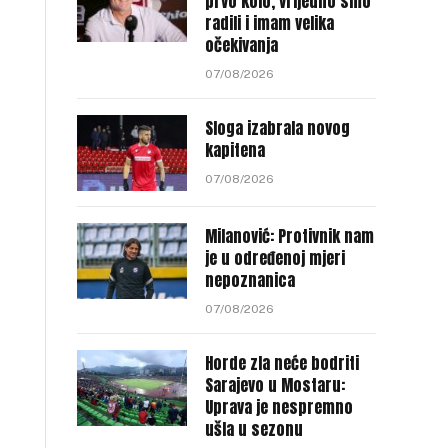
prvo kolo, vrijedno smo
radili i imam velika
očekivanja
07/08/2026
Sloga izabrala novog
kapitena
07/08/2026
Milanović: Protivnik nam
je u određenoj mjeri
nepoznanica
07/08/2026
Horde zla neće bodriti
Sarajevo u Mostaru:
Uprava je nespremno
ušla u sezonu