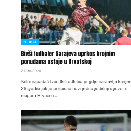
FUDBAL
Bivši fudbaler Sarajeva uprkos brojnim
ponudama ostaje u Hrvatskoj
24/06/2026
Krilni napadač Ivan Ikić odlučio je gdje nastavlja karijer
26-godišnjak je potpisao novi jednogodišnji ugovor s
ekipom Hrvace i…