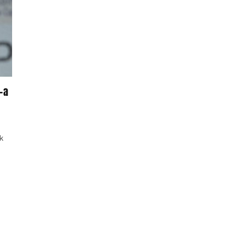
-a
ok